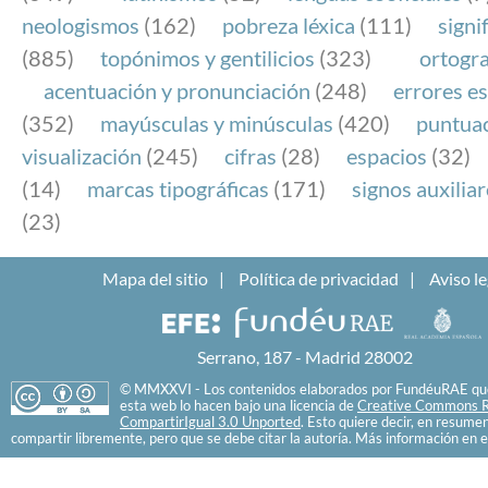
neologismos
(162)
pobreza léxica
(111)
signi
(885)
topónimos y gentilicios
(323)
ortogra
acentuación y pronunciación
(248)
errores es
(352)
mayúsculas y minúsculas
(420)
puntua
visualización
(245)
cifras
(28)
espacios
(32)
(14)
marcas tipográficas
(171)
signos auxilia
(23)
Mapa del sitio
Política de privacidad
Aviso le
Serrano, 187 - Madrid 28002
© MMXXVI - Los contenidos elaborados por FundéuRAE que
esta web lo hacen bajo una licencia de
Creative Commons R
CompartirIgual 3.0 Unported
. Esto quiere decir, en resume
compartir libremente, pero que se debe citar la autoría. Más información en e