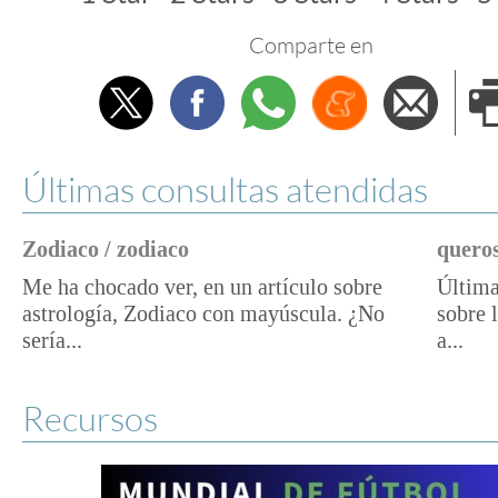
Comparte en
Twitter
Facebook
Whatsapp
Menéame
Envi
e
Últimas consultas atendidas
Zodiaco / zodiaco
queros
Me ha chocado ver, en un artículo sobre
Última
astrología, Zodiaco con mayúscula. ¿No
sobre 
sería...
a...
Recursos