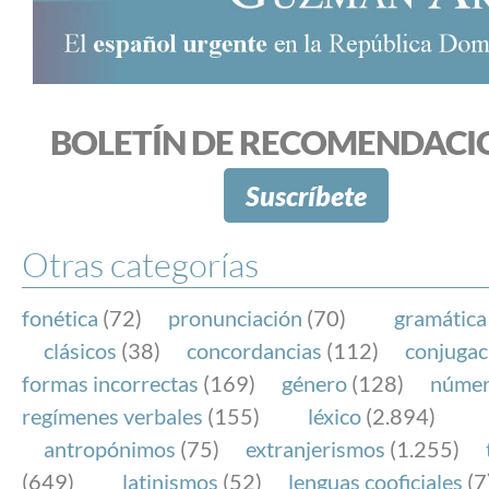
BOLETÍN DE RECOMENDACI
Suscríbete
Otras categorías
fonética
(72)
pronunciación
(70)
gramática
clásicos
(38)
concordancias
(112)
conjugac
formas incorrectas
(169)
género
(128)
núme
regímenes verbales
(155)
léxico
(2.894)
antropónimos
(75)
extranjerismos
(1.255)
(649)
latinismos
(52)
lenguas cooficiales
(7