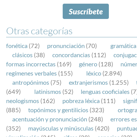
Suscríbete
Otras categorías
fonética
(72)
pronunciación
(70)
gramática
clásicos
(38)
concordancias
(112)
conjugac
formas incorrectas
(169)
género
(128)
núme
regímenes verbales
(155)
léxico
(2.894)
antropónimos
(75)
extranjerismos
(1.255)
(649)
latinismos
(52)
lenguas cooficiales
(7
neologismos
(162)
pobreza léxica
(111)
signi
(885)
topónimos y gentilicios
(323)
ortogra
acentuación y pronunciación
(248)
errores es
(352)
mayúsculas y minúsculas
(420)
puntua