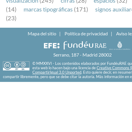
visualización
(245)
cifras
(28)
espacios
(32)
(14)
marcas tipográficas
(171)
signos auxilia
(23)
Mapa del sitio
Política de privacidad
Aviso le
Serrano, 187 - Madrid 28002
© MMXXVI - Los contenidos elaborados por FundéuRAE que
esta web lo hacen bajo una licencia de
Creative Commons R
CompartirIgual 3.0 Unported
. Esto quiere decir, en resume
compartir libremente, pero que se debe citar la autoría. Más información en e