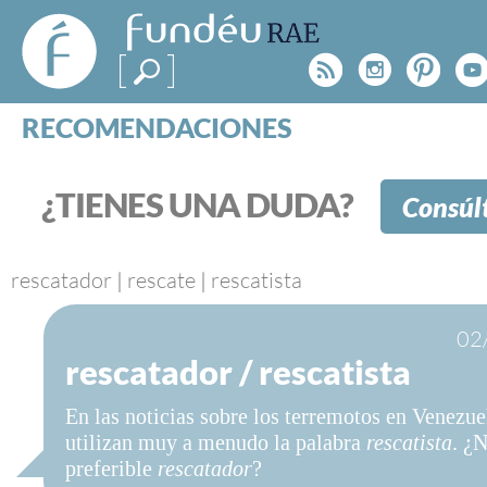
FundéuRAE
- Fundación
Rss
Instagr
Pinte
Y
del Español
Urgente
RECOMENDACIONES
Real Acad
CONSULTAS
CATEGORÍAS
¿TIENES UNA DUDA?
Consúl
ESPECIALES
BLOG
NOTICIAS
rescatador
|
rescate
|
rescatista
SOBRE LA FUNDÉURAE
02
rescatador / rescatista
FundéuRAE es una fundación patrocinada por la 
y la Real Academia Española, cuyo objetivo es co
En las noticias sobre los terremotos en Venezue
el buen uso del español en los medios de comuni
utilizan muy a menudo la palabra
rescatista
. ¿N
Internet.
preferible
rescatador
?