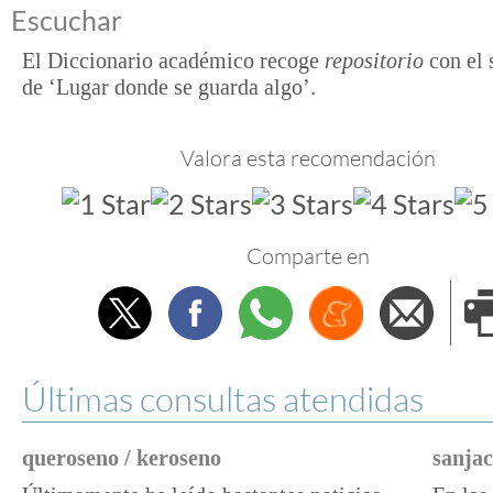
Escuchar
El Diccionario académico recoge
repositorio
con el 
de ‘Lugar donde se guarda algo’.
Valora esta recomendación
Comparte en
Twitter
Facebook
Whatsapp
Menéame
Envi
e
Últimas consultas atendidas
queroseno / keroseno
sanjac