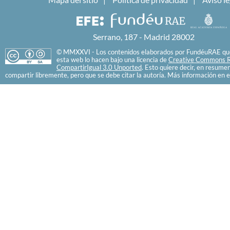
Serrano, 187 - Madrid 28002
© MMXXVI - Los contenidos elaborados por FundéuRAE que
esta web lo hacen bajo una licencia de
Creative Commons R
CompartirIgual 3.0 Unported
. Esto quiere decir, en resume
compartir libremente, pero que se debe citar la autoría. Más información en e