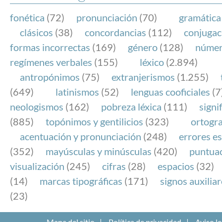
fonética
(72)
pronunciación
(70)
gramática
clásicos
(38)
concordancias
(112)
conjugac
formas incorrectas
(169)
género
(128)
núme
regímenes verbales
(155)
léxico
(2.894)
antropónimos
(75)
extranjerismos
(1.255)
(649)
latinismos
(52)
lenguas cooficiales
(7
neologismos
(162)
pobreza léxica
(111)
signi
(885)
topónimos y gentilicios
(323)
ortogra
acentuación y pronunciación
(248)
errores es
(352)
mayúsculas y minúsculas
(420)
puntua
visualización
(245)
cifras
(28)
espacios
(32)
(14)
marcas tipográficas
(171)
signos auxilia
(23)
Mapa del sitio
Política de privacidad
Aviso le