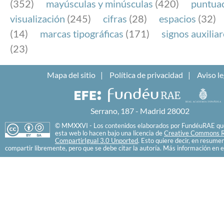
(352)
mayúsculas y minúsculas
(420)
puntua
visualización
(245)
cifras
(28)
espacios
(32)
(14)
marcas tipográficas
(171)
signos auxilia
(23)
Mapa del sitio
Política de privacidad
Aviso le
Serrano, 187 - Madrid 28002
© MMXXVI - Los contenidos elaborados por FundéuRAE que
esta web lo hacen bajo una licencia de
Creative Commons R
CompartirIgual 3.0 Unported
. Esto quiere decir, en resume
compartir libremente, pero que se debe citar la autoría. Más información en e