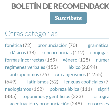
BOLETÍN DE RECOMENDACI
Suscríbete
Otras categorías
fonética
(72)
pronunciación
(70)
gramática
clásicos
(38)
concordancias
(112)
conjugac
formas incorrectas
(169)
género
(128)
núme
regímenes verbales
(155)
léxico
(2.894)
antropónimos
(75)
extranjerismos
(1.255)
(649)
latinismos
(52)
lenguas cooficiales
(7
neologismos
(162)
pobreza léxica
(111)
signi
(885)
topónimos y gentilicios
(323)
ortogra
acentuación y pronunciación
(248)
errores es