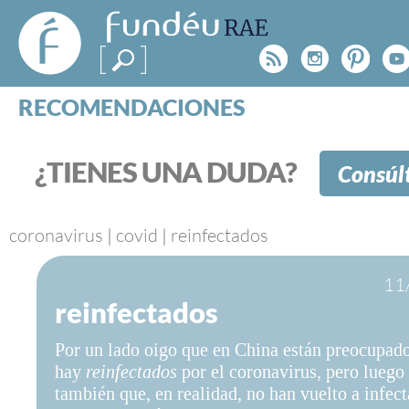
FundéuRAE
- Fundación
Rss
Instagr
Pinte
Y
del Español
Urgente
RECOMENDACIONES
Real Acad
CONSULTAS
CATEGORÍAS
¿TIENES UNA DUDA?
Consúl
ESPECIALES
BLOG
NOTICIAS
coronavirus
|
covid
|
reinfectados
SOBRE LA FUNDÉURAE
11
reinfectados
FundéuRAE es una fundación patrocinada por la 
y la Real Academia Española, cuyo objetivo es co
Por un lado oigo que en China están preocupad
el buen uso del español en los medios de comuni
hay
reinfectados
por el coronavirus, pero luego
Internet.
también que, en realidad, no han vuelto a infect