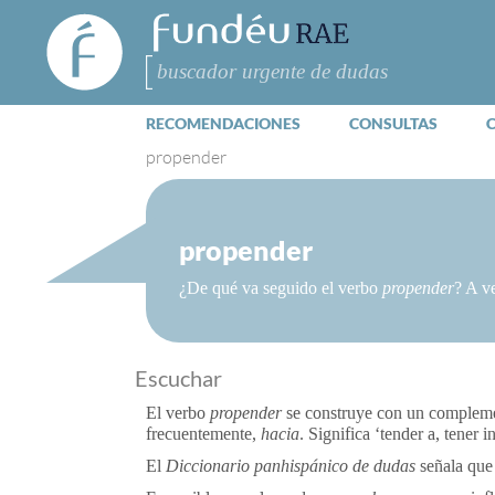
FundéuRAE
- Fundación
del Español
Buscar
Urgente
RECOMENDACIONES
CONSULTAS
propender
propender
¿De qué va seguido el verbo
propender
? A v
Escuchar
El verbo
propender
se construye con un compleme
frecuentemente,
hacia
. Significa ‘tender a, tener 
El
Diccionario panhispánico de dudas
señala qu