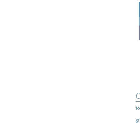
O
fo
g