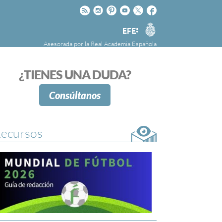
Rss
Instagram
Pinteres
Youtube
Twitter
Facebook
RAE
Agencia
EFE
Asesorada por la
Real Academia Española
nú
NOTICIAS
SOBRE LA FUNDÉURAE
¿TIENES UNA DUDA?
FundéuRAE es una fundación patrocinada por
la Agencia Efe y la Real Academia Española,
Consúltanos
cuyo objetivo es colaborar con el buen uso del
español en los medios de comunicación y en
Internet.
ecursos