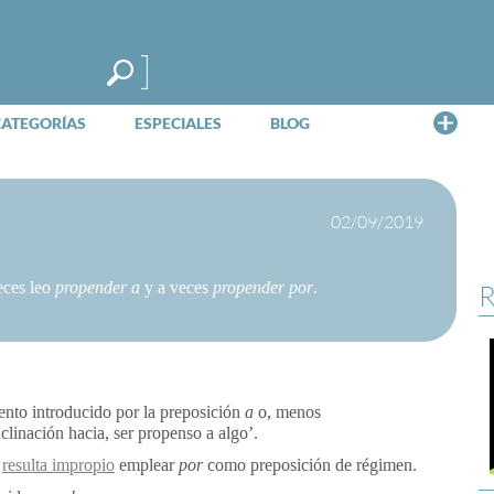
Me
CATEGORÍAS
ESPECIALES
BLOG
02/09/2019
eces leo
propender a
y a veces
propender por
.
R
nto introducido por la preposición
a
o, menos
inclinación hacia, ser propenso a algo’.
e
resulta impropio
emplear
por
como preposición de régimen.