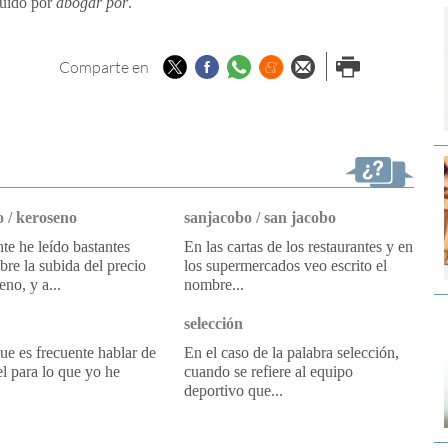
luido por
abogar por
.
Twitter
Facebook
Whatsapp
Menéame
Enviar por
Imprimir
Comparte en
email
 / keroseno
sanjacobo / san jacobo
e he leído bastantes
En las cartas de los restaurantes y en
obre la subida del precio
los supermercados veo escrito el
eno, y a...
nombre...
selección
e es frecuente hablar de
En el caso de la palabra selección,
l para lo que yo he
cuando se refiere al equipo
deportivo que...