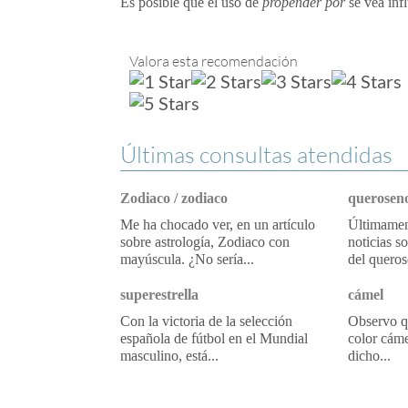
Es posible que el uso de
propender por
se vea inf
Valora esta recomendación
Últimas consultas atendidas
Zodiaco / zodiaco
queroseno
Me ha chocado ver, en un artículo
Últimament
sobre astrología, Zodiaco con
noticias s
mayúscula. ¿No sería...
del queros
superestrella
cámel
Con la victoria de la selección
Observo qu
española de fútbol en el Mundial
color cáme
masculino, está...
dicho...