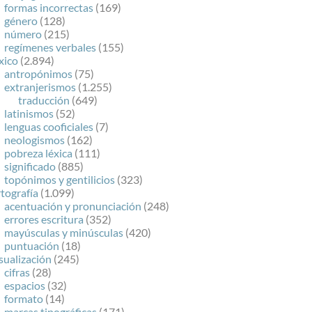
formas incorrectas
(169)
género
(128)
número
(215)
regímenes verbales
(155)
xico
(2.894)
antropónimos
(75)
extranjerismos
(1.255)
traducción
(649)
latinismos
(52)
lenguas cooficiales
(7)
neologismos
(162)
pobreza léxica
(111)
significado
(885)
topónimos y gentilicios
(323)
tografía
(1.099)
acentuación y pronunciación
(248)
errores escritura
(352)
mayúsculas y minúsculas
(420)
puntuación
(18)
sualización
(245)
cifras
(28)
espacios
(32)
formato
(14)
marcas tipográficas
(171)