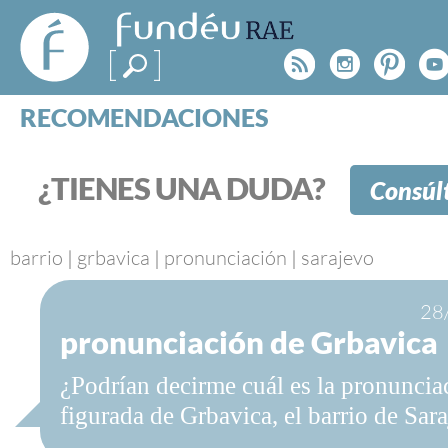
FundéuRAE
- Fundación
Rss
Instagr
Pinte
Y
del Español
Urgente
RECOMENDACIONES
Real Acad
CONSULTAS
CATEGORÍAS
¿TIENES UNA DUDA?
Consúl
ESPECIALES
BLOG
NOTICIAS
barrio
|
grbavica
|
pronunciación
|
sarajevo
SOBRE LA FUNDÉURAE
28
pronunciación de Grbavica
FundéuRAE es una fundación patrocinada por la 
y la Real Academia Española, cuyo objetivo es co
¿Podrían decirme cuál es la pronuncia
el buen uso del español en los medios de comuni
Internet.
figurada de Grbavica, el barrio de Sar