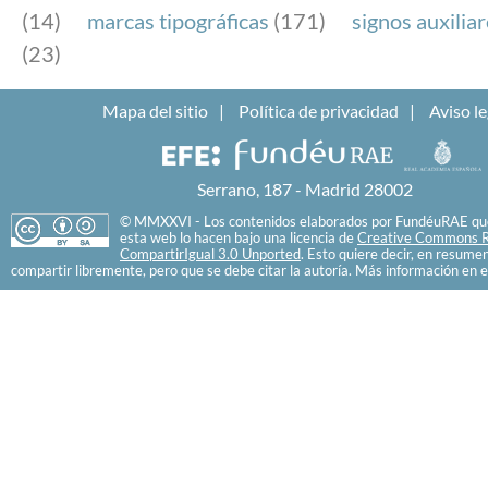
(14)
marcas tipográficas
(171)
signos auxilia
(23)
Mapa del sitio
Política de privacidad
Aviso le
Serrano, 187 - Madrid 28002
© MMXXVI - Los contenidos elaborados por FundéuRAE que
esta web lo hacen bajo una licencia de
Creative Commons R
CompartirIgual 3.0 Unported
. Esto quiere decir, en resume
compartir libremente, pero que se debe citar la autoría. Más información en e