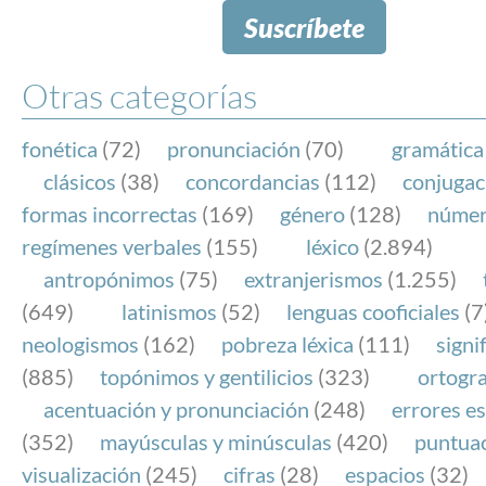
Suscríbete
Otras categorías
fonética
(72)
pronunciación
(70)
gramática
clásicos
(38)
concordancias
(112)
conjugac
formas incorrectas
(169)
género
(128)
núme
regímenes verbales
(155)
léxico
(2.894)
antropónimos
(75)
extranjerismos
(1.255)
(649)
latinismos
(52)
lenguas cooficiales
(7
neologismos
(162)
pobreza léxica
(111)
signi
(885)
topónimos y gentilicios
(323)
ortogra
acentuación y pronunciación
(248)
errores es
(352)
mayúsculas y minúsculas
(420)
puntua
visualización
(245)
cifras
(28)
espacios
(32)