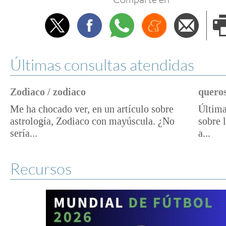
Twitter
Facebook
Whatsapp
Menéame
Envi
e
Últimas consultas atendidas
Zodiaco / zodiaco
queros
Me ha chocado ver, en un artículo sobre
Última
astrología, Zodiaco con mayúscula. ¿No
sobre 
sería...
a...
Recursos