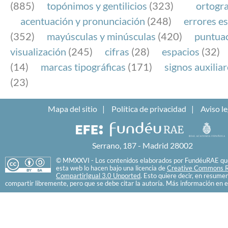
(885)
topónimos y gentilicios
(323)
ortogra
acentuación y pronunciación
(248)
errores es
(352)
mayúsculas y minúsculas
(420)
puntua
visualización
(245)
cifras
(28)
espacios
(32)
(14)
marcas tipográficas
(171)
signos auxilia
(23)
Mapa del sitio
Política de privacidad
Aviso le
Serrano, 187 - Madrid 28002
© MMXXVI - Los contenidos elaborados por FundéuRAE que
esta web lo hacen bajo una licencia de
Creative Commons R
CompartirIgual 3.0 Unported
. Esto quiere decir, en resume
compartir libremente, pero que se debe citar la autoría. Más información en e