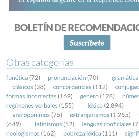
BOLETÍN DE RECOMENDACI
Suscríbete
Otras categorías
fonética
(72)
pronunciación
(70)
gramática
clásicos
(38)
concordancias
(112)
conjugac
formas incorrectas
(169)
género
(128)
núme
regímenes verbales
(155)
léxico
(2.894)
antropónimos
(75)
extranjerismos
(1.255)
(649)
latinismos
(52)
lenguas cooficiales
(7
neologismos
(162)
pobreza léxica
(111)
signi