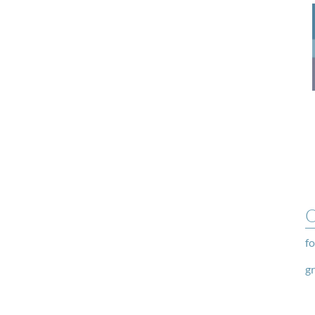
O
fo
g