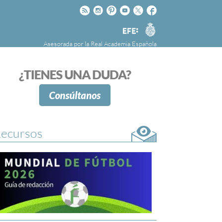
Rss
Instagram
Pinteres
Youtube
Twitter
Facebook
RAE
Agencia
EFE
Asesorada por la
Real Academia Española
nú
NOTICIAS
SOBRE LA FUNDÉURAE
¿TIENES UNA DUDA?
FundéuRAE es una fundación patrocinada por
la Agencia Efe y la Real Academia Española,
Consúltanos
cuyo objetivo es colaborar con el buen uso del
español en los medios de comunicación y en
Internet.
ecursos