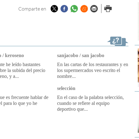
Twitter
Facebook
Whatsapp
Menéame
Enviar por
Imprimir
Comparte en
email
 / keroseno
sanjacobo / san jacobo
e he leído bastantes
En las cartas de los restaurantes y en
obre la subida del precio
los supermercados veo escrito el
eno, y a...
nombre...
selección
e es frecuente hablar de
En el caso de la palabra selección,
l para lo que yo he
cuando se refiere al equipo
deportivo que...