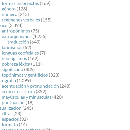
formas incorrectas
(169)
género
(128)
número
(215)
regímenes verbales
(155)
xico
(2.894)
antropónimos
(75)
extranjerismos
(1.255)
traducción
(649)
latinismos
(52)
lenguas cooficiales
(7)
neologismos
(162)
pobreza léxica
(111)
significado
(885)
topónimos y gentilicios
(323)
tografía
(1.099)
acentuación y pronunciación
(248)
errores escritura
(352)
mayúsculas y minúsculas
(420)
puntuación
(18)
sualización
(245)
cifras
(28)
espacios
(32)
formato
(14)
marcas tipográficas
(171)