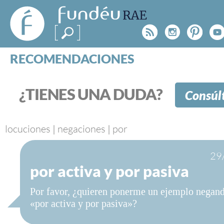
FundéuRAE
- Fundación
Rss
Instagr
Pinte
Y
del Español
Urgente
RECOMENDACIONES
Real Acad
CONSULTAS
CATEGORÍAS
¿TIENES UNA DUDA?
Consúl
ESPECIALES
BLOG
NOTICIAS
locuciones
|
negaciones
|
por
SOBRE LA FUNDÉURAE
29
por activa y por pasiva
FundéuRAE es una fundación patrocinada por la 
y la Real Academia Española, cuyo objetivo es co
Por favor, ¿quieren ponerme un ejemplo negan
el buen uso del español en los medios de comuni
«por activa y por pasiva»?
Internet.