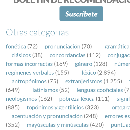
Suscríbete
Otras categorías
fonética
(72)
pronunciación
(70)
gramática
clásicos
(38)
concordancias
(112)
conjugac
formas incorrectas
(169)
género
(128)
núme
regímenes verbales
(155)
léxico
(2.894)
antropónimos
(75)
extranjerismos
(1.255)
(649)
latinismos
(52)
lenguas cooficiales
(7
neologismos
(162)
pobreza léxica
(111)
signi
(885)
topónimos y gentilicios
(323)
ortogra
acentuación y pronunciación
(248)
errores es
(352)
mayúsculas y minúsculas
(420)
puntua