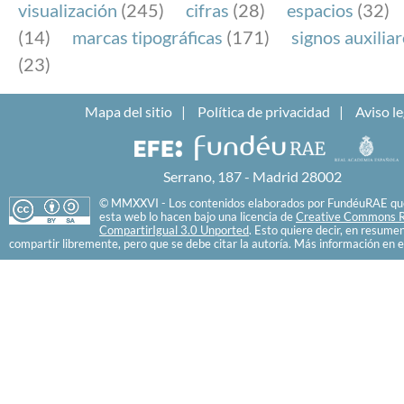
visualización
(245)
cifras
(28)
espacios
(32)
(14)
marcas tipográficas
(171)
signos auxilia
(23)
Mapa del sitio
Política de privacidad
Aviso le
Serrano, 187 - Madrid 28002
© MMXXVI - Los contenidos elaborados por FundéuRAE que
esta web lo hacen bajo una licencia de
Creative Commons R
CompartirIgual 3.0 Unported
. Esto quiere decir, en resume
compartir libremente, pero que se debe citar la autoría. Más información en e