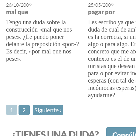
26/10/2009
25/05/2009
mal que
pagar por
Tengo una duda sobre la
Les escribo ya que
construcción «mal que nos
duda de cuál de am
pese». ¿Le puedo poner
es la correcta, si u
delante la preposición «por»?
algo o para algo. E
Es decir, «por mal que nos
concreto que me afe
pese».
contexto es el de u
turistas que desea
para o por evitar 
esperas (con tal de 
incómodas esperas
ayudarme?
1
2
Siguiente ›
¿TIENES UNA DUDA?
Consúl