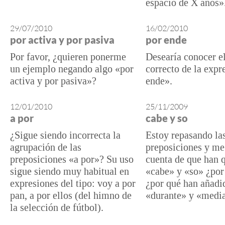
espacio de X años»
29/07/2010
16/02/2010
por activa y por pasiva
por ende
Por favor, ¿quieren ponerme
Desearía conocer e
un ejemplo negando algo «por
correcto de la expr
activa y por pasiva»?
ende».
12/01/2010
25/11/2009
a por
cabe y so
¿Sigue siendo incorrecta la
Estoy repasando la
agrupación de las
preposiciones y me
preposiciones «a por»? Su uso
cuenta de que han 
sigue siendo muy habitual en
«cabe» y «so» ¿por
expresiones del tipo: voy a por
¿por qué han añadi
pan, a por ellos (del himno de
«durante» y «medi
la selección de fútbol).