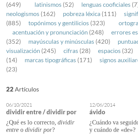
(649)
latinismos
(52)
lenguas cooficiales
(7
neologismos
(162)
pobreza léxica
(111)
signi
(885)
topónimos y gentilicios
(323)
ortogra
acentuación y pronunciación
(248)
errores es
(352)
mayúsculas y minúsculas
(420)
puntua
visualización
(245)
cifras
(28)
espacios
(32)
(14)
marcas tipográficas
(171)
signos auxilia
(23)
22
Artículos
06/10/2021
12/06/2014
dividir entre / dividir por
ávido
¿Qué es lo correcto,
dividir
¿Cuándo va seguid
entre
o
dividir por
?
y cuándo de «de»?