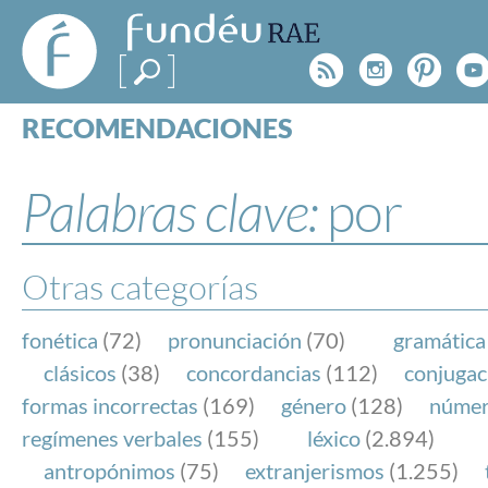
FundéuRAE
- Fundación
Rss
Instagr
Pinte
Y
del Español
Urgente
RECOMENDACIONES
Real Acad
CONSULTAS
CATEGORÍAS
Palabras clave:
por
ESPECIALES
BLOG
NOTICIAS
Otras categorías
SOBRE LA FUNDÉURAE
fonética
(72)
pronunciación
(70)
gramática
FundéuRAE es una fundación patrocinada por la 
clásicos
(38)
concordancias
(112)
conjugac
y la Real Academia Española, cuyo objetivo es co
formas incorrectas
(169)
género
(128)
núme
el buen uso del español en los medios de comuni
regímenes verbales
(155)
léxico
(2.894)
Internet.
antropónimos
(75)
extranjerismos
(1.255)