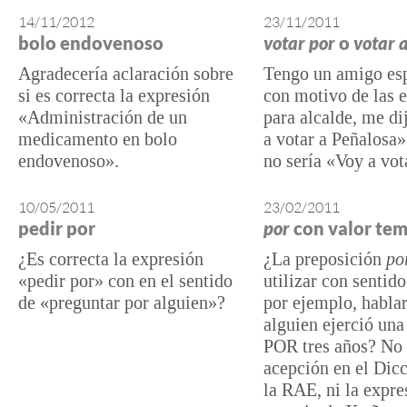
14/11/2012
23/11/2011
bolo endovenoso
votar por
o
votar 
Agradecería aclaración sobre
Tengo un amigo esp
si es correcta la expresión
con motivo de las 
«Administración de un
para alcalde, me di
medicamento en bolo
a votar a Peñalosa»
endovenoso».
no sería «Voy a vota
10/05/2011
23/02/2011
pedir por
por
con valor te
¿Es correcta la expresión
¿La preposición
po
«pedir por» con en el sentido
utilizar con sentid
de «preguntar por alguien»?
por ejemplo, habla
alguien ejerció una
POR tres años? No 
acepción en el Dicc
la RAE, ni la expre