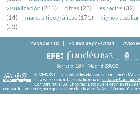
visualización
(245)
cifras
(28)
espacios
(32)
(14)
marcas tipográficas
(171)
signos auxilia
(23)
Mapa del sitio
Política de privacidad
Aviso le
Serrano, 187 - Madrid 28002
© MMXXVI - Los contenidos elaborados por FundéuRAE que
esta web lo hacen bajo una licencia de
Creative Commons R
CompartirIgual 3.0 Unported
. Esto quiere decir, en resume
compartir libremente, pero que se debe citar la autoría. Más información en e