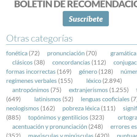
BOLETÍN DE RECOMENDACI
Suscríbete
Otras categorías
fonética
(72)
pronunciación
(70)
gramática
clásicos
(38)
concordancias
(112)
conjugac
formas incorrectas
(169)
género
(128)
núme
regímenes verbales
(155)
léxico
(2.894)
antropónimos
(75)
extranjerismos
(1.255)
(649)
latinismos
(52)
lenguas cooficiales
(7
neologismos
(162)
pobreza léxica
(111)
signi
(885)
topónimos y gentilicios
(323)
ortogra
acentuación y pronunciación
(248)
errores es
(352)
mayúsculas y minúsculas
(420)
puntua