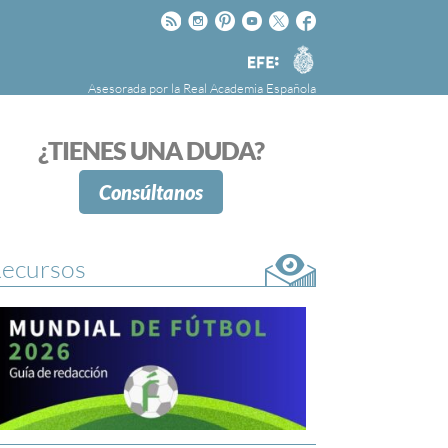
Rss
Instagram
Pinteres
Youtube
Twitter
Facebook
RAE
Agencia
EFE
Asesorada por la
Real Academia Española
nú
NOTICIAS
SOBRE LA FUNDÉURAE
¿TIENES UNA DUDA?
FundéuRAE es una fundación patrocinada por
la Agencia Efe y la Real Academia Española,
Consúltanos
cuyo objetivo es colaborar con el buen uso del
español en los medios de comunicación y en
Internet.
ecursos