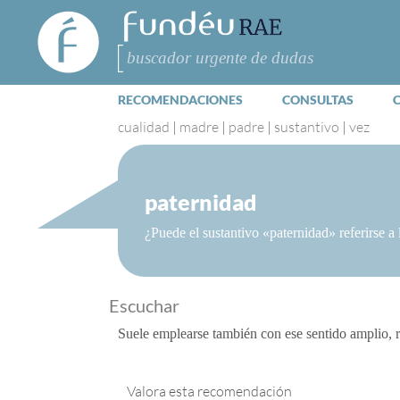
FundéuRAE
- Fundación
del Español
Buscar
Urgente
RECOMENDACIONES
CONSULTAS
cualidad
|
madre
|
padre
|
sustantivo
|
vez
paternidad
¿Puede el sustantivo «paternidad» referirse a 
Escuchar
Suele emplearse también con ese sentido amplio, r
Valora esta recomendación