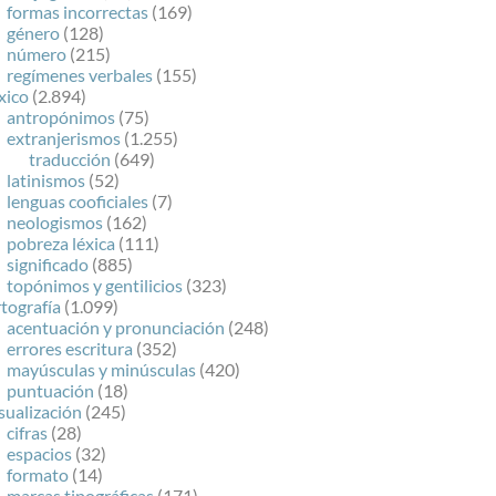
formas incorrectas
(169)
género
(128)
número
(215)
regímenes verbales
(155)
xico
(2.894)
antropónimos
(75)
extranjerismos
(1.255)
traducción
(649)
latinismos
(52)
lenguas cooficiales
(7)
neologismos
(162)
pobreza léxica
(111)
significado
(885)
topónimos y gentilicios
(323)
tografía
(1.099)
acentuación y pronunciación
(248)
errores escritura
(352)
mayúsculas y minúsculas
(420)
puntuación
(18)
sualización
(245)
cifras
(28)
espacios
(32)
formato
(14)
marcas tipográficas
(171)