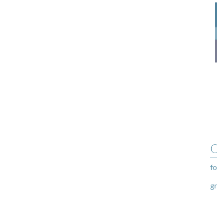
O
fo
g