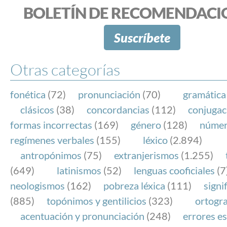
BOLETÍN DE RECOMENDACI
Suscríbete
Otras categorías
fonética
(72)
pronunciación
(70)
gramática
clásicos
(38)
concordancias
(112)
conjugac
formas incorrectas
(169)
género
(128)
núme
regímenes verbales
(155)
léxico
(2.894)
antropónimos
(75)
extranjerismos
(1.255)
(649)
latinismos
(52)
lenguas cooficiales
(7
neologismos
(162)
pobreza léxica
(111)
signi
(885)
topónimos y gentilicios
(323)
ortogra
acentuación y pronunciación
(248)
errores es