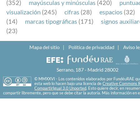
(352)
mayúsculas y minúsculas
(420)
puntua
visualización
(245)
cifras
(28)
espacios
(32)
(14)
marcas tipográficas
(171)
signos auxilia
(23)
Mapa del sitio
Política de privacidad
Aviso le
Serrano, 187 - Madrid 28002
© MMXXVI - Los contenidos elaborados por FundéuRAE que
esta web lo hacen bajo una licencia de
Creative Commons R
CompartirIgual 3.0 Unported
. Esto quiere decir, en resume
compartir libremente, pero que se debe citar la autoría. Más información en e