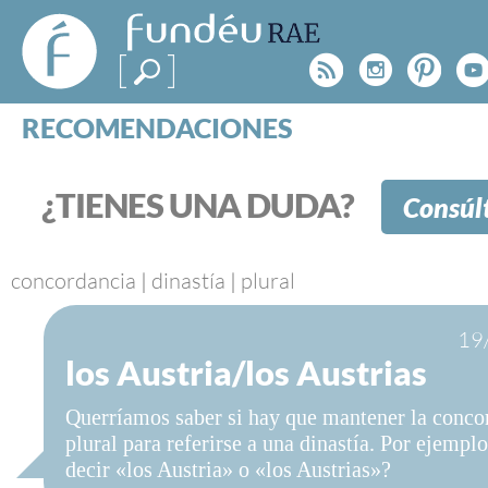
FundéuRAE
- Fundación
Rss
Instagr
Pinte
Y
del Español
Urgente
RECOMENDACIONES
Real Acad
CONSULTAS
CATEGORÍAS
¿TIENES UNA DUDA?
Consúl
ESPECIALES
BLOG
NOTICIAS
concordancia
|
dinastía
|
plural
SOBRE LA FUNDÉURAE
19
los Austria/los Austrias
FundéuRAE es una fundación patrocinada por la 
y la Real Academia Española, cuyo objetivo es co
Querríamos saber si hay que mantener la conco
el buen uso del español en los medios de comuni
plural para referirse a una dinastía. Por ejemplo
Internet.
decir «los Austria» o «los Austrias»?