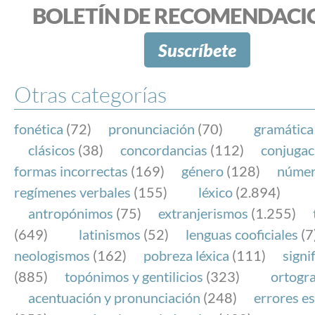
BOLETÍN DE RECOMENDACI
Suscríbete
Otras categorías
fonética
(72)
pronunciación
(70)
gramática
clásicos
(38)
concordancias
(112)
conjugac
formas incorrectas
(169)
género
(128)
núme
regímenes verbales
(155)
léxico
(2.894)
antropónimos
(75)
extranjerismos
(1.255)
(649)
latinismos
(52)
lenguas cooficiales
(7
neologismos
(162)
pobreza léxica
(111)
signi
(885)
topónimos y gentilicios
(323)
ortogra
acentuación y pronunciación
(248)
errores es