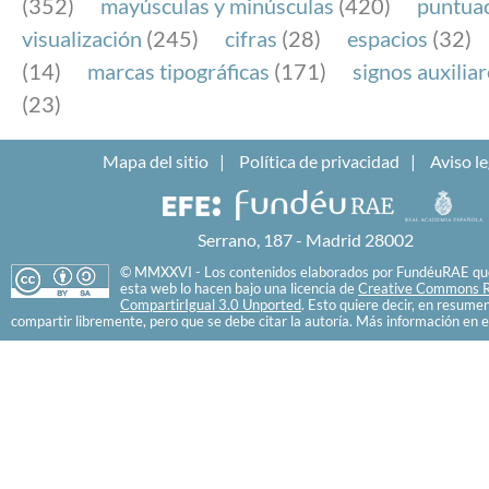
(352)
mayúsculas y minúsculas
(420)
puntua
visualización
(245)
cifras
(28)
espacios
(32)
(14)
marcas tipográficas
(171)
signos auxilia
(23)
Mapa del sitio
Política de privacidad
Aviso le
Serrano, 187 - Madrid 28002
© MMXXVI - Los contenidos elaborados por FundéuRAE que
esta web lo hacen bajo una licencia de
Creative Commons R
CompartirIgual 3.0 Unported
. Esto quiere decir, en resume
compartir libremente, pero que se debe citar la autoría. Más información en e