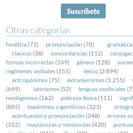
Suscríbete
Otras categorías
fonética
(72)
pronunciación
(70)
gramática
clásicos
(38)
concordancias
(112)
conjugac
formas incorrectas
(169)
género
(128)
núme
regímenes verbales
(155)
léxico
(2.894)
antropónimos
(75)
extranjerismos
(1.255)
(649)
latinismos
(52)
lenguas cooficiales
(7
neologismos
(162)
pobreza léxica
(111)
signi
(885)
topónimos y gentilicios
(323)
ortogra
acentuación y pronunciación
(248)
errores es
(352)
mayúsculas y minúsculas
(420)
puntua