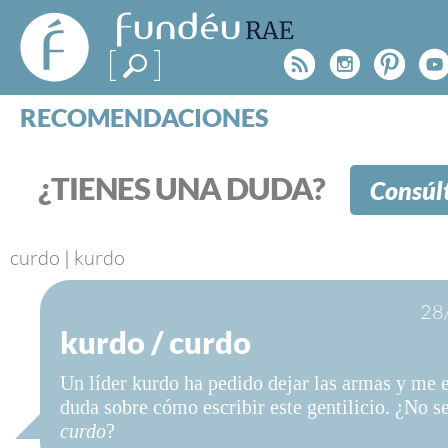
FundéuRAE
- Fundación
Rss
Instagr
Pinte
Y
del Español
Urgente
RECOMENDACIONES
Real Acad
CONSULTAS
CATEGORÍAS
¿TIENES UNA DUDA?
Consúl
ESPECIALES
BLOG
NOTICIAS
curdo
|
kurdo
SOBRE LA FUNDÉURAE
28
kurdo / curdo
FundéuRAE es una fundación patrocinada por la 
y la Real Academia Española, cuyo objetivo es co
Un líder kurdo ha pedido dejar las armas y me e
el buen uso del español en los medios de comuni
duda sobre cómo escribir este gentilicio. ¿No s
Internet.
curdo
?