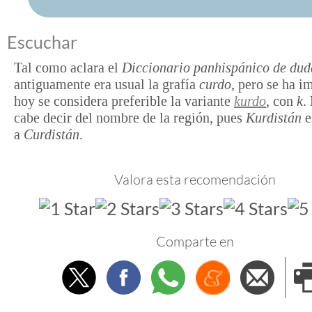
Escuchar
Tal como aclara el
Diccionario panhispánico de dud
antiguamente era usual la grafía
curdo
, pero se ha i
hoy se considera preferible la variante
kurdo
, con
k
.
cabe decir del nombre de la región, pues
Kurdistán
e
a
Curdistán
.
Valora esta recomendación
Comparte en
Twitter
Facebook
Whatsapp
Menéame
Envi
e