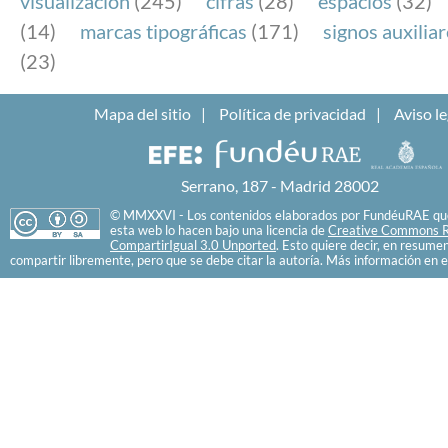
visualización
(245)
cifras
(28)
espacios
(32)
(14)
marcas tipográficas
(171)
signos auxilia
(23)
Mapa del sitio
Política de privacidad
Aviso le
Serrano, 187 - Madrid 28002
© MMXXVI - Los contenidos elaborados por FundéuRAE que
esta web lo hacen bajo una licencia de
Creative Commons R
CompartirIgual 3.0 Unported
. Esto quiere decir, en resume
compartir libremente, pero que se debe citar la autoría. Más información en e