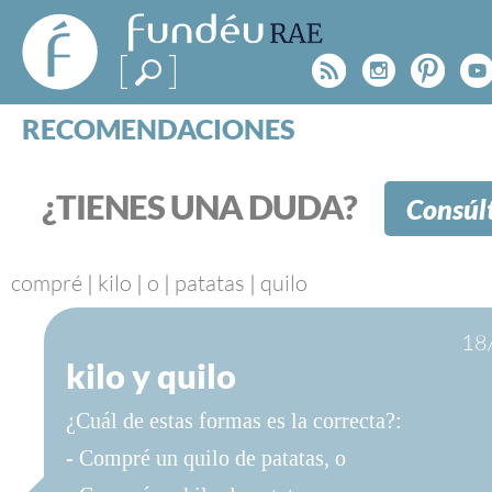
FundéuRAE
- Fundación
Rss
Instagr
Pinte
Y
del Español
Urgente
RECOMENDACIONES
Real Acad
CONSULTAS
CATEGORÍAS
¿TIENES UNA DUDA?
Consúl
ESPECIALES
BLOG
NOTICIAS
compré
|
kilo
|
o
|
patatas
|
quilo
SOBRE LA FUNDÉURAE
18
kilo y quilo
FundéuRAE es una fundación patrocinada por la 
y la Real Academia Española, cuyo objetivo es co
¿Cuál de estas formas es la correcta?:
el buen uso del español en los medios de comuni
Internet.
- Compré un quilo de patatas, o