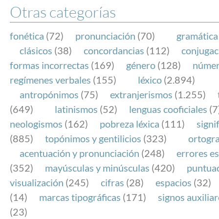
Otras categorías
fonética
(72)
pronunciación
(70)
gramática
clásicos
(38)
concordancias
(112)
conjugac
formas incorrectas
(169)
género
(128)
núme
regímenes verbales
(155)
léxico
(2.894)
antropónimos
(75)
extranjerismos
(1.255)
(649)
latinismos
(52)
lenguas cooficiales
(7
neologismos
(162)
pobreza léxica
(111)
signi
(885)
topónimos y gentilicios
(323)
ortogra
acentuación y pronunciación
(248)
errores es
(352)
mayúsculas y minúsculas
(420)
puntua
visualización
(245)
cifras
(28)
espacios
(32)
(14)
marcas tipográficas
(171)
signos auxilia
(23)