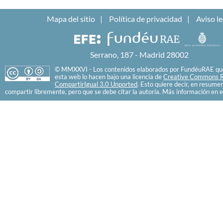
Mapa del sitio
Política de privacidad
Aviso le
Serrano, 187 - Madrid 28002
© MMXXVI - Los contenidos elaborados por FundéuRAE que
esta web lo hacen bajo una licencia de
Creative Commons R
CompartirIgual 3.0 Unported
. Esto quiere decir, en resume
compartir libremente, pero que se debe citar la autoría. Más información en e