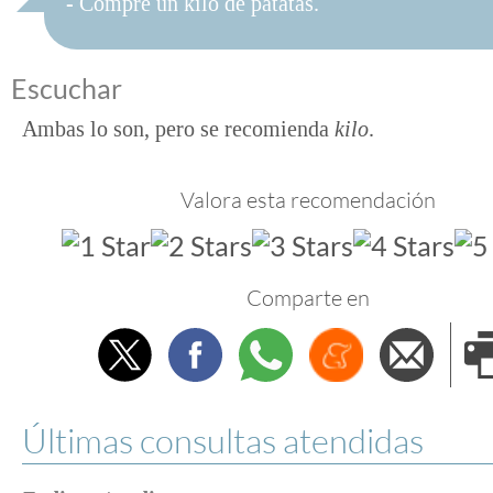
- Compré un kilo de patatas.
Escuchar
Ambas lo son, pero se recomienda
kilo
.
Valora esta recomendación
Comparte en
Twitter
Facebook
Whatsapp
Menéame
Envi
e
Últimas consultas atendidas