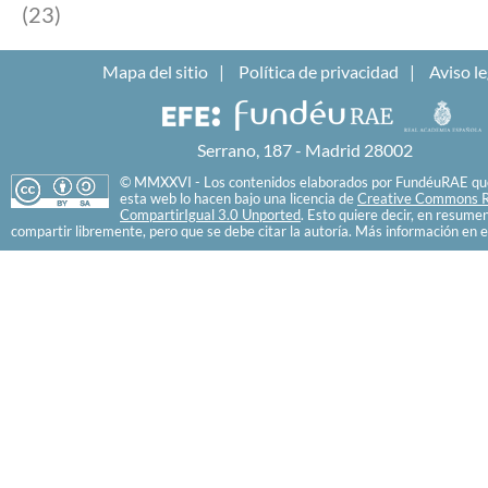
(23)
Mapa del sitio
Política de privacidad
Aviso le
Serrano, 187 - Madrid 28002
© MMXXVI - Los contenidos elaborados por FundéuRAE que
esta web lo hacen bajo una licencia de
Creative Commons R
CompartirIgual 3.0 Unported
. Esto quiere decir, en resume
compartir libremente, pero que se debe citar la autoría. Más información en e