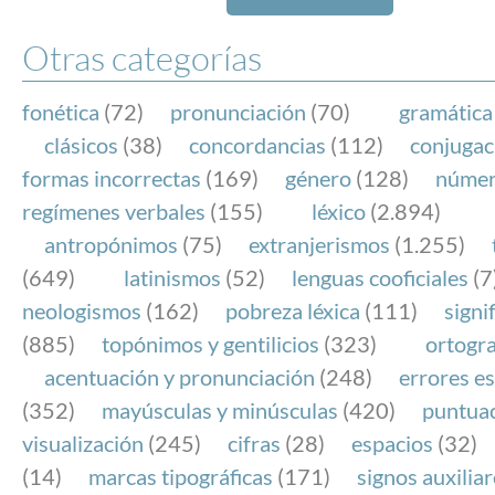
Otras categorías
fonética
(72)
pronunciación
(70)
gramática
clásicos
(38)
concordancias
(112)
conjugac
formas incorrectas
(169)
género
(128)
núme
regímenes verbales
(155)
léxico
(2.894)
antropónimos
(75)
extranjerismos
(1.255)
(649)
latinismos
(52)
lenguas cooficiales
(7
neologismos
(162)
pobreza léxica
(111)
signi
(885)
topónimos y gentilicios
(323)
ortogra
acentuación y pronunciación
(248)
errores es
(352)
mayúsculas y minúsculas
(420)
puntua
visualización
(245)
cifras
(28)
espacios
(32)
(14)
marcas tipográficas
(171)
signos auxilia