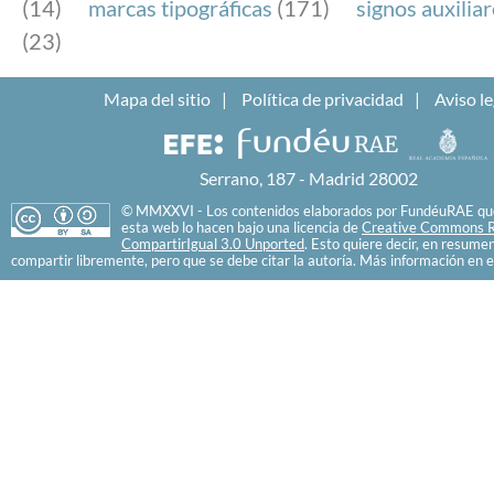
(14)
marcas tipográficas
(171)
signos auxilia
(23)
Mapa del sitio
Política de privacidad
Aviso le
Serrano, 187 - Madrid 28002
© MMXXVI - Los contenidos elaborados por FundéuRAE que
esta web lo hacen bajo una licencia de
Creative Commons R
CompartirIgual 3.0 Unported
. Esto quiere decir, en resume
compartir libremente, pero que se debe citar la autoría. Más información en e