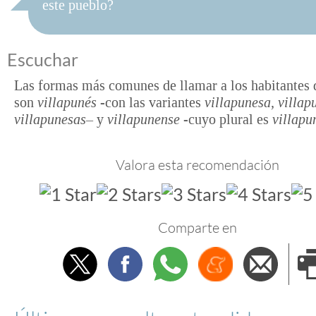
este pueblo?
Escuchar
Las formas más comunes de llamar a los habitantes 
son
villapunés
-con las variantes
villapunesa, villap
villapunesas
– y
villapunense
-cuyo plural es
villapu
Valora esta recomendación
Comparte en
Twitter
Facebook
Whatsapp
Menéame
Envi
e