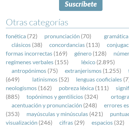
Suscríbete
Otras categorías
fonética
(72)
pronunciación
(70)
gramática
clásicos
(38)
concordancias
(113)
conjugac
formas incorrectas
(169)
género
(128)
núme
regímenes verbales
(155)
léxico
(2.895)
antropónimos
(75)
extranjerismos
(1.255)
(649)
latinismos
(52)
lenguas cooficiales
(7
neologismos
(162)
pobreza léxica
(111)
signi
(885)
topónimos y gentilicios
(324)
ortogra
acentuación y pronunciación
(248)
errores es
(353)
mayúsculas y minúsculas
(421)
puntua
visualización
(246)
cifras
(29)
espacios
(32)