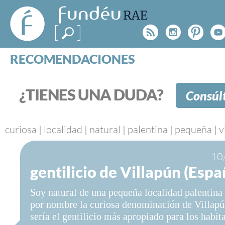
FundéuRAE
- Fundación
Rss
Instagr
Pinte
Y
del Español
Urgente
RECOMENDACIONES
Real Acad
CONSULTAS
CATEGORÍAS
¿TIENES UNA DUDA?
Consúl
ESPECIALES
BLOG
NOTICIAS
curiosa
|
localidad
|
natural
|
palentina
|
pequeña
|
v
SOBRE LA FUNDÉURAE
10
gentilicio de Villapún (Espa
FundéuRAE es una fundación patrocinada por la 
y la Real Academia Española, cuyo objetivo es co
Soy natural de una pequeña localidad palentina 
el buen uso del español en los medios de comuni
por nombre la curiosa denominación de Villapú
Internet.
sería el gentilicio más apropiado para los habit