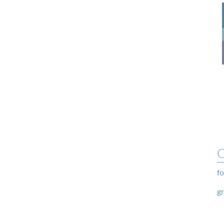
O
fo
g