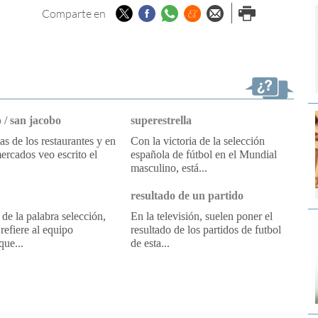
Twitter
Facebook
Whatsapp
Menéame
Enviar por
Imprimir
Comparte en
email
 / san jacobo
superestrella
tas de los restaurantes y en
Con la victoria de la selección
ercados veo escrito el
española de fútbol en el Mundial
masculino, está...
resultado de un partido
 de la palabra selección,
En la televisión, suelen poner el
refiere al equipo
resultado de los partidos de futbol
que...
de esta...