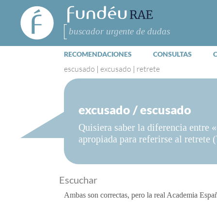
FundéuRAE
- Fundación
del Español
Buscar
Urgente
RECOMENDACIONES
CONSULTAS
escusado
|
excusado
|
retrete
excusado / escusado
Quisiera saber la diferencia entre
apropiada para referirse al retrete
Escuchar
Ambas son correctas, pero la real Academia Españ