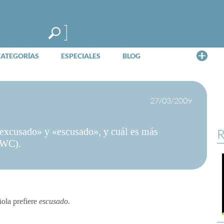
Me
CATEGORÍAS
ESPECIALES
BLOG
27/03/2009
 «excusado» y «escusado», y cuál es más
R
 (WC).
ola prefiere
escusado
.