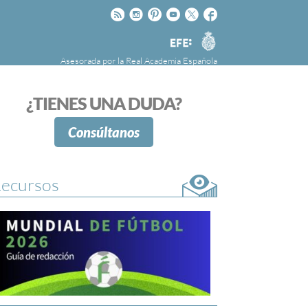
Rss
Instagram
Pinteres
Youtube
Twitter
Facebook
RAE
Agencia
EFE
Asesorada por la
Real Academia Española
nú
NOTICIAS
SOBRE LA FUNDÉURAE
¿TIENES UNA DUDA?
FundéuRAE es una fundación patrocinada por
la Agencia Efe y la Real Academia Española,
Consúltanos
cuyo objetivo es colaborar con el buen uso del
español en los medios de comunicación y en
Internet.
ecursos