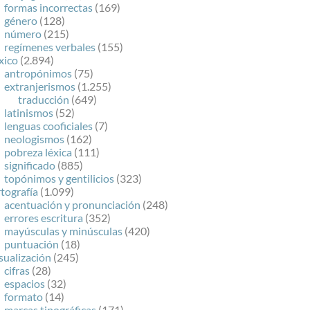
formas incorrectas
(169)
género
(128)
número
(215)
regímenes verbales
(155)
xico
(2.894)
antropónimos
(75)
extranjerismos
(1.255)
traducción
(649)
latinismos
(52)
lenguas cooficiales
(7)
neologismos
(162)
pobreza léxica
(111)
significado
(885)
topónimos y gentilicios
(323)
tografía
(1.099)
acentuación y pronunciación
(248)
errores escritura
(352)
mayúsculas y minúsculas
(420)
puntuación
(18)
sualización
(245)
cifras
(28)
espacios
(32)
formato
(14)
marcas tipográficas
(171)