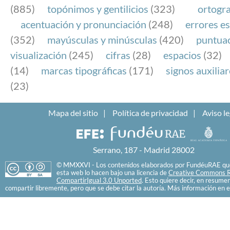
(885)
topónimos y gentilicios
(323)
ortogra
acentuación y pronunciación
(248)
errores es
(352)
mayúsculas y minúsculas
(420)
puntua
visualización
(245)
cifras
(28)
espacios
(32)
(14)
marcas tipográficas
(171)
signos auxilia
(23)
Mapa del sitio
Política de privacidad
Aviso le
Serrano, 187 - Madrid 28002
© MMXXVI - Los contenidos elaborados por FundéuRAE que
esta web lo hacen bajo una licencia de
Creative Commons R
CompartirIgual 3.0 Unported
. Esto quiere decir, en resume
compartir libremente, pero que se debe citar la autoría. Más información en e