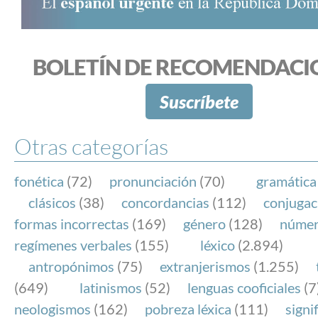
BOLETÍN DE RECOMENDACI
Suscríbete
Otras categorías
fonética
(72)
pronunciación
(70)
gramática
clásicos
(38)
concordancias
(112)
conjugac
formas incorrectas
(169)
género
(128)
núme
regímenes verbales
(155)
léxico
(2.894)
antropónimos
(75)
extranjerismos
(1.255)
(649)
latinismos
(52)
lenguas cooficiales
(7
neologismos
(162)
pobreza léxica
(111)
signi