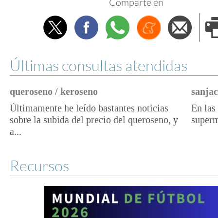
Comparte en
Twitter
Facebook
Whatsapp
Menéame
Envi
e
Últimas consultas atendidas
queroseno / keroseno
sanjac
Últimamente he leído bastantes noticias
En las 
sobre la subida del precio del queroseno, y
superm
a...
Recursos