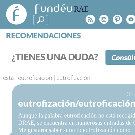
FundéuRAE
- Fundación
Rss
Instagr
Pinte
Y
del Español
Urgente
RECOMENDACIONES
Real Acad
CONSULTAS
CATEGORÍAS
¿TIENES UNA DUDA?
Consúl
ESPECIALES
BLOG
NOTICIAS
está
|
eutroficación
|
eutrofización
SOBRE LA FUNDÉURAE
02
eutrofización/eutroficació
FundéuRAE es una fundación patrocinada por la 
y la Real Academia Española, cuyo objetivo es co
Aunque la palabra eutroficación no está recogid
el buen uso del español en los medios de comuni
DRAE, se encuentra en numerosas entradas de 
Internet.
Me gustaría saber si tanto eutrofización como