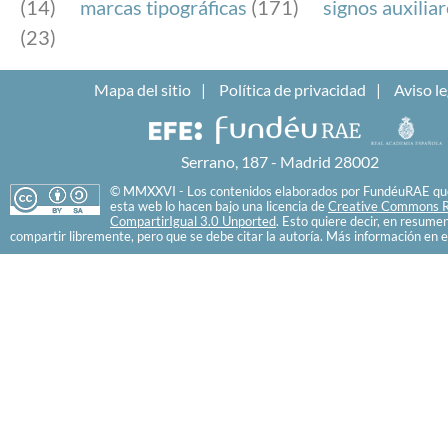
(14)
marcas tipográficas
(171)
signos auxilia
(23)
Mapa del sitio
Política de privacidad
Aviso le
Serrano, 187 - Madrid 28002
© MMXXVI - Los contenidos elaborados por FundéuRAE que
esta web lo hacen bajo una licencia de
Creative Commons R
CompartirIgual 3.0 Unported
. Esto quiere decir, en resume
compartir libremente, pero que se debe citar la autoría. Más información en e