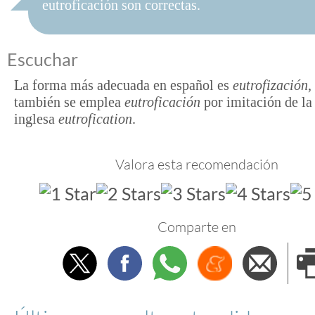
eutroficación son correctas.
Escuchar
La forma más adecuada en español es
eutrofización
,
también se emplea
eutroficación
por imitación de la
inglesa
eutrofication
.
Valora esta recomendación
Comparte en
Twitter
Facebook
Whatsapp
Menéame
Envi
e