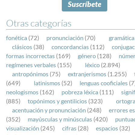
Suscríbete
Otras categorías
fonética
(72)
pronunciación
(70)
gramática
clásicos
(38)
concordancias
(112)
conjugac
formas incorrectas
(169)
género
(128)
núme
regímenes verbales
(155)
léxico
(2.894)
antropónimos
(75)
extranjerismos
(1.255)
(649)
latinismos
(52)
lenguas cooficiales
(7
neologismos
(162)
pobreza léxica
(111)
signi
(885)
topónimos y gentilicios
(323)
ortogra
acentuación y pronunciación
(248)
errores es
(352)
mayúsculas y minúsculas
(420)
puntua
visualización
(245)
cifras
(28)
espacios
(32)