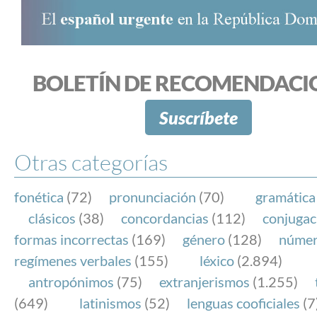
BOLETÍN DE RECOMENDACI
Suscríbete
Otras categorías
fonética
(72)
pronunciación
(70)
gramática
clásicos
(38)
concordancias
(112)
conjugac
formas incorrectas
(169)
género
(128)
núme
regímenes verbales
(155)
léxico
(2.894)
antropónimos
(75)
extranjerismos
(1.255)
(649)
latinismos
(52)
lenguas cooficiales
(7