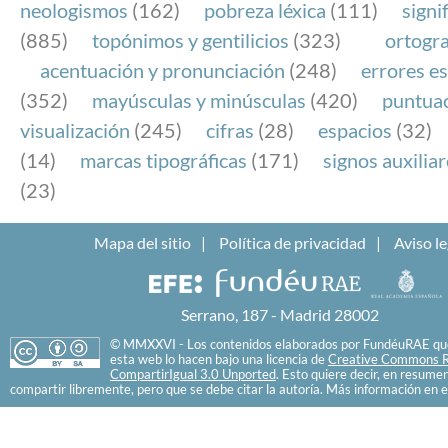
neologismos
(162)
pobreza léxica
(111)
signi
(885)
topónimos y gentilicios
(323)
ortogra
acentuación y pronunciación
(248)
errores es
(352)
mayúsculas y minúsculas
(420)
puntua
visualización
(245)
cifras
(28)
espacios
(32)
(14)
marcas tipográficas
(171)
signos auxilia
(23)
Mapa del sitio
Política de privacidad
Aviso le
Serrano, 187 - Madrid 28002
© MMXXVI - Los contenidos elaborados por FundéuRAE que
esta web lo hacen bajo una licencia de
Creative Commons R
CompartirIgual 3.0 Unported
. Esto quiere decir, en resume
compartir libremente, pero que se debe citar la autoría. Más información en e