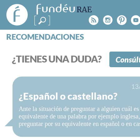
FundéuRAE
- Fundación
Rss
Instagr
Pinte
Y
del Español
Urgente
RECOMENDACIONES
Real Acad
CONSULTAS
CATEGORÍAS
¿TIENES UNA DUDA?
Consúl
ESPECIALES
BLOG
NOTICIAS
13
SOBRE LA FUNDÉURAE
¿Español o castellano?
FundéuRAE es una fundación patrocinada por la 
Ante la situación de preguntar a alguien cuál es
y la Real Academia Española, cuyo objetivo es co
equivalente de una palabra por ejemplo inglesa
el buen uso del español en los medios de comuni
preguntar por su equivalente en español o en ca
Internet.