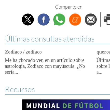
Comparte en
Twitter
Facebook
Whatsapp
Menéame
Envi
e
Últimas consultas atendidas
Zodiaco / zodiaco
queros
Me ha chocado ver, en un artículo sobre
Última
astrología, Zodiaco con mayúscula. ¿No
sobre 
sería...
a...
Recursos