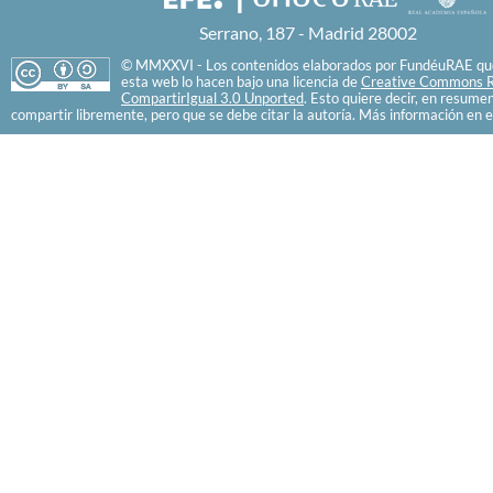
Serrano, 187 - Madrid 28002
© MMXXVI - Los contenidos elaborados por FundéuRAE que
esta web lo hacen bajo una licencia de
Creative Commons R
CompartirIgual 3.0 Unported
. Esto quiere decir, en resume
compartir libremente, pero que se debe citar la autoría. Más información en e