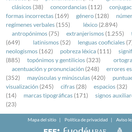
clásicos
(38)
concordancias
(112)
conjugac
formas incorrectas
(169)
género
(128)
núme
regímenes verbales
(155)
léxico
(2.894)
antropónimos
(75)
extranjerismos
(1.255)
(649)
latinismos
(52)
lenguas cooficiales
(7
neologismos
(162)
pobreza léxica
(111)
signi
(885)
topónimos y gentilicios
(323)
ortogra
acentuación y pronunciación
(248)
errores es
(352)
mayúsculas y minúsculas
(420)
puntua
visualización
(245)
cifras
(28)
espacios
(32)
(14)
marcas tipográficas
(171)
signos auxilia
(23)
Mapa del sitio
Política de privacidad
Aviso le