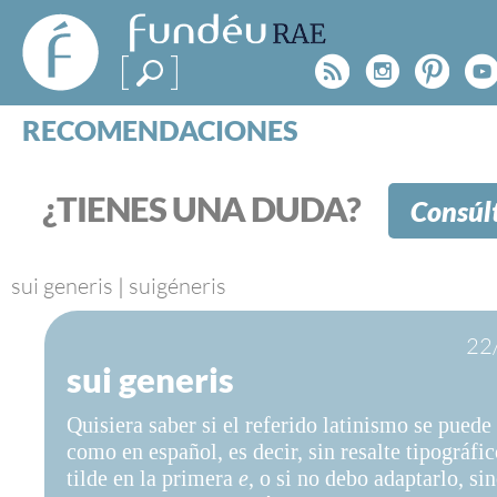
FundéuRAE
- Fundación
Rss
Instagr
Pinte
Y
del Español
Urgente
RECOMENDACIONES
Real Acad
CONSULTAS
CATEGORÍAS
¿TIENES UNA DUDA?
Consúl
ESPECIALES
BLOG
NOTICIAS
sui generis
|
suigéneris
SOBRE LA FUNDÉURAE
22
sui generis
FundéuRAE es una fundación patrocinada por la 
y la Real Academia Española, cuyo objetivo es co
Quisiera saber si el referido latinismo se puede 
el buen uso del español en los medios de comuni
como en español, es decir, sin resalte tipográfi
Internet.
tilde en la primera
e
, o si no debo adaptarlo, si