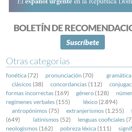
BOLETÍN DE RECOMENDACI
Suscríbete
Otras categorías
fonética
(72)
pronunciación
(70)
gramática
clásicos
(38)
concordancias
(112)
conjugac
formas incorrectas
(169)
género
(128)
núme
regímenes verbales
(155)
léxico
(2.894)
antropónimos
(75)
extranjerismos
(1.255)
(649)
latinismos
(52)
lenguas cooficiales
(7
neologismos
(162)
pobreza léxica
(111)
signi