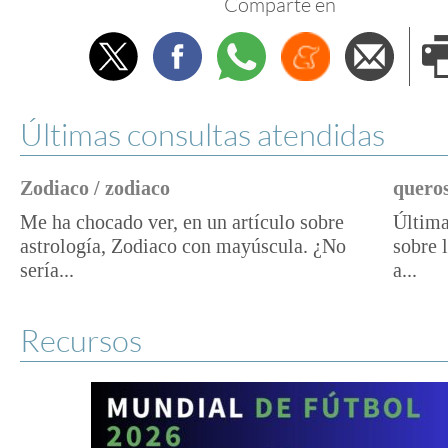
Comparte en
Twitter
Facebook
Whatsapp
Menéame
Envi
e
Últimas consultas atendidas
Zodiaco / zodiaco
queros
Me ha chocado ver, en un artículo sobre
Última
astrología, Zodiaco con mayúscula. ¿No
sobre 
sería...
a...
Recursos