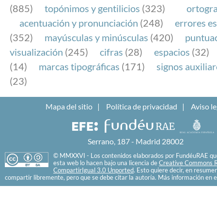
(885)
topónimos y gentilicios
(323)
ortogra
acentuación y pronunciación
(248)
errores es
(352)
mayúsculas y minúsculas
(420)
puntua
visualización
(245)
cifras
(28)
espacios
(32)
(14)
marcas tipográficas
(171)
signos auxilia
(23)
Mapa del sitio
Política de privacidad
Aviso le
Serrano, 187 - Madrid 28002
© MMXXVI - Los contenidos elaborados por FundéuRAE que
esta web lo hacen bajo una licencia de
Creative Commons R
CompartirIgual 3.0 Unported
. Esto quiere decir, en resume
compartir libremente, pero que se debe citar la autoría. Más información en e