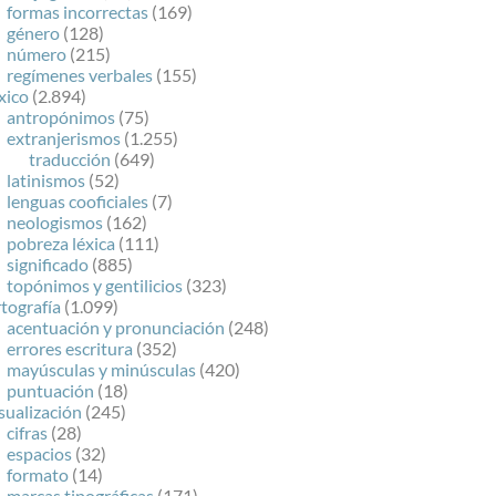
formas incorrectas
(169)
género
(128)
número
(215)
regímenes verbales
(155)
xico
(2.894)
antropónimos
(75)
extranjerismos
(1.255)
traducción
(649)
latinismos
(52)
lenguas cooficiales
(7)
neologismos
(162)
pobreza léxica
(111)
significado
(885)
topónimos y gentilicios
(323)
tografía
(1.099)
acentuación y pronunciación
(248)
errores escritura
(352)
mayúsculas y minúsculas
(420)
puntuación
(18)
sualización
(245)
cifras
(28)
espacios
(32)
formato
(14)
marcas tipográficas
(171)