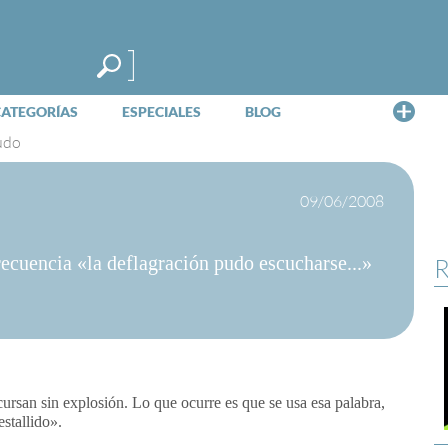
Me
CATEGORÍAS
ESPECIALES
BLOG
udo
09/06/2008
recuencia «la deflagración pudo escucharse...»
R
cursan sin explosión. Lo que ocurre es que se usa esa palabra,
stallido».