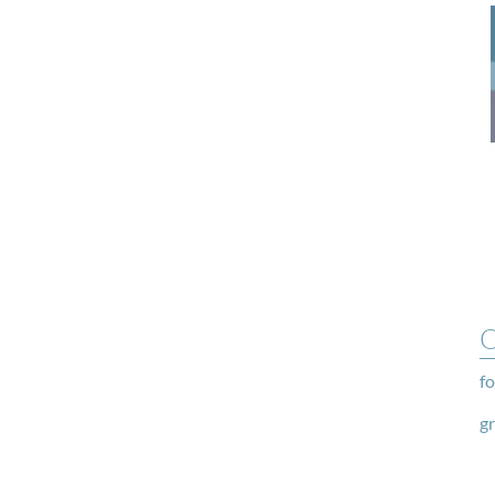
O
fo
g