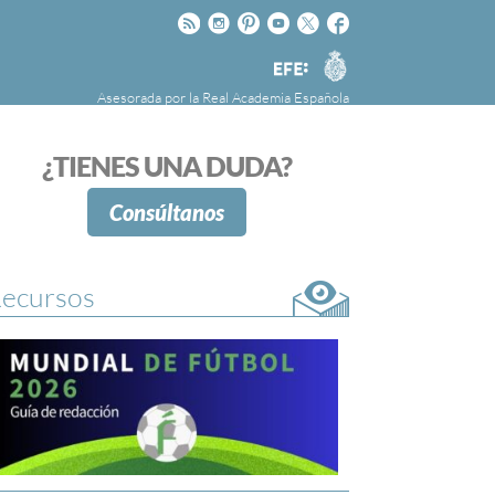
Rss
Instagram
Pinteres
Youtube
Twitter
Facebook
RAE
Agencia
EFE
Asesorada por la
Real Academia Española
nú
NOTICIAS
SOBRE LA FUNDÉURAE
¿TIENES UNA DUDA?
FundéuRAE es una fundación patrocinada por
la Agencia Efe y la Real Academia Española,
Consúltanos
cuyo objetivo es colaborar con el buen uso del
español en los medios de comunicación y en
Internet.
ecursos