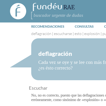
FundéuRAE
- Fundación
del Español
Buscar
Urgente
RECOMENDACIONES
CONSULTAS
deflagración
|
escucharse
|
esto
|
explosión
|
p
deflagración
Cada vez se oye y se lee con más f
¿es ésto correcto?
Escuchar
No, no es correcto, puesto que las deflagraciones 
erróneamente, como sinónimo de «explosión» o «e