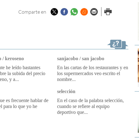
Twitter
Facebook
Whatsapp
Menéame
Enviar por
Imprimir
Comparte en
email
 / keroseno
sanjacobo / san jacobo
e he leído bastantes
En las cartas de los restaurantes y en
obre la subida del precio
los supermercados veo escrito el
eno, y a...
nombre...
selección
e es frecuente hablar de
En el caso de la palabra selección,
l para lo que yo he
cuando se refiere al equipo
deportivo que...