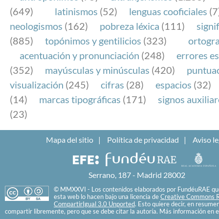
(649)
latinismos
(52)
lenguas cooficiales
(7
neologismos
(162)
pobreza léxica
(111)
signi
(885)
topónimos y gentilicios
(323)
ortogra
acentuación y pronunciación
(248)
errores es
(352)
mayúsculas y minúsculas
(420)
puntua
visualización
(245)
cifras
(28)
espacios
(32)
(14)
marcas tipográficas
(171)
signos auxilia
(23)
Mapa del sitio
Política de privacidad
Aviso le
Serrano, 187 - Madrid 28002
© MMXXVI - Los contenidos elaborados por FundéuRAE que
esta web lo hacen bajo una licencia de
Creative Commons R
CompartirIgual 3.0 Unported
. Esto quiere decir, en resume
compartir libremente, pero que se debe citar la autoría. Más información en e