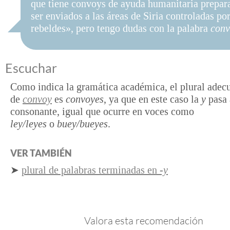
que tiene convoys de ayuda humanitaria prepar
ser enviados a las áreas de Siria controladas po
rebeldes», pero tengo dudas con la palabra
conv
Escuchar
Como indica la gramática académica, el plural adec
de
convoy
es
convoyes
, ya que en este caso la
y
pasa 
consonante, igual que ocurre en voces como
ley/leyes
o
buey/bueyes
.
VER TAMBIÉN
➤
plural de palabras terminadas en
-y
Valora esta recomendación