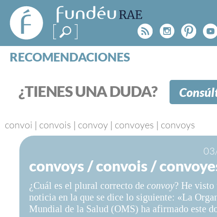
FundéuRAE
- Fundación
Rss
Instagr
Pinte
Y
del Español
Urgente
RECOMENDACIONES
Real Acad
CONSULTAS
CATEGORÍAS
¿TIENES UNA DUDA?
Consúl
ESPECIALES
BLOG
NOTICIAS
convoi
|
convois
|
convoy
|
convoyes
|
convoys
SOBRE LA FUNDÉURAE
03
convoys / convois / convoye
FundéuRAE es una fundación patrocinada por la 
y la Real Academia Española, cuyo objetivo es co
¿Cuál es el plural correcto de
convoy
? He visto
el buen uso del español en los medios de comuni
noticia en la que se dice lo siguiente: «La Orga
Internet.
Mundial de la Salud (OMS) ha afirmado este 