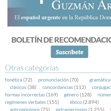
BOLETÍN DE RECOMENDACI
Suscríbete
Otras categorías
fonética
(72)
pronunciación
(70)
gramática
clásicos
(38)
concordancias
(112)
conjugac
formas incorrectas
(169)
género
(128)
núme
regímenes verbales
(155)
léxico
(2.894)
antropónimos
(75)
extranjerismos
(1.255)