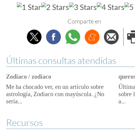
Comparte en
Twitter
Facebook
Whatsapp
Menéame
Envi
e
Últimas consultas atendidas
Zodiaco / zodiaco
queros
Me ha chocado ver, en un artículo sobre
Última
astrología, Zodiaco con mayúscula. ¿No
sobre 
sería...
a...
Recursos