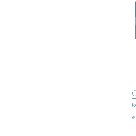
O
fo
g