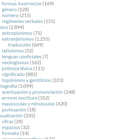
formas incorrectas
(169)
género
(128)
número
(215)
regímenes verbales
(155)
xico
(2.894)
antropónimos
(75)
extranjerismos
(1.255)
traducción
(649)
latinismos
(52)
lenguas cooficiales
(7)
neologismos
(162)
pobreza léxica
(111)
significado
(885)
topónimos y gentilicios
(323)
tografía
(1.099)
acentuación y pronunciación
(248)
errores escritura
(352)
mayúsculas y minúsculas
(420)
puntuación
(18)
sualización
(245)
cifras
(28)
espacios
(32)
formato
(14)
marcas tipográficas
(171)