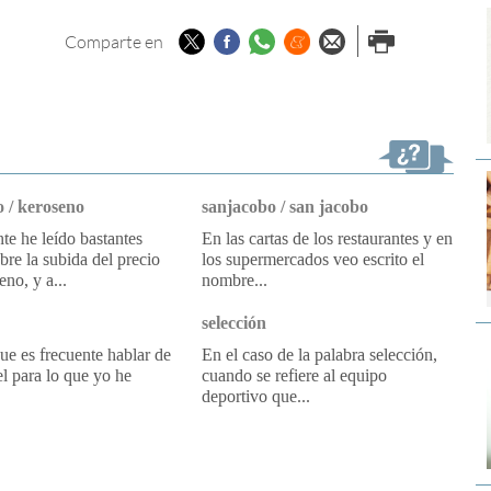
Twitter
Facebook
Whatsapp
Menéame
Enviar por
Imprimir
Comparte en
email
 / keroseno
sanjacobo / san jacobo
e he leído bastantes
En las cartas de los restaurantes y en
obre la subida del precio
los supermercados veo escrito el
eno, y a...
nombre...
selección
e es frecuente hablar de
En el caso de la palabra selección,
l para lo que yo he
cuando se refiere al equipo
deportivo que...