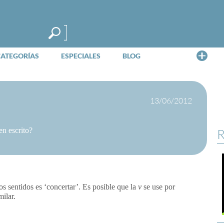
Me
CATEGORÍAS
ESPECIALES
BLOG
13/06/2012
en escrito?
R
os sentidos es ‘concertar’. Es posible que la
v
se use por
milar.