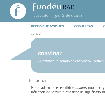
FundéuRAE
- Fundación
del Español
Buscar
Urgente
RECOMENDACIONES
CONSULTAS
convenir
convinar
«Convinar un horario de encuentro», ¿está bi
Escuchar
No, lo adecuado es escribir
combinar
, uno de cuy
influencia de
convenir
, que tiene un significado si