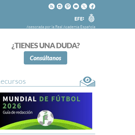
Rss
Instagram
Pinteres
Youtube
Twitter
Facebook
RAE
Agencia
EFE
Asesorada por la
Real Academia Española
nú
NOTICIAS
SOBRE LA FUNDÉURAE
¿TIENES UNA DUDA?
FundéuRAE es una fundación patrocinada por
la Agencia Efe y la Real Academia Española,
Consúltanos
cuyo objetivo es colaborar con el buen uso del
español en los medios de comunicación y en
Internet.
ecursos