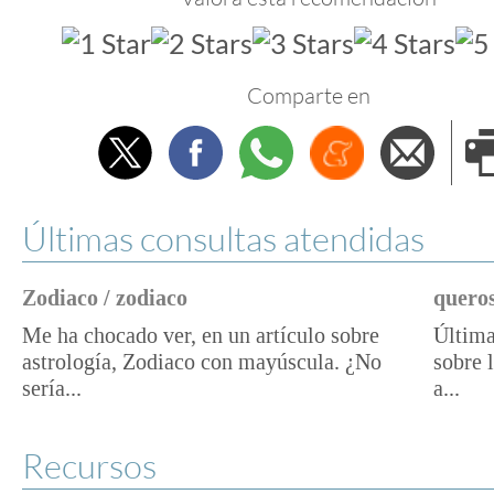
Comparte en
Twitter
Facebook
Whatsapp
Menéame
Envi
e
Últimas consultas atendidas
Zodiaco / zodiaco
queros
Me ha chocado ver, en un artículo sobre
Última
astrología, Zodiaco con mayúscula. ¿No
sobre 
sería...
a...
Recursos