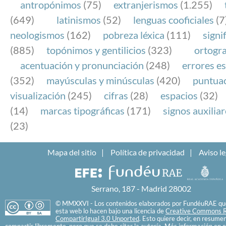
antropónimos
(75)
extranjerismos
(1.255)
(649)
latinismos
(52)
lenguas cooficiales
(7
neologismos
(162)
pobreza léxica
(111)
signi
(885)
topónimos y gentilicios
(323)
ortogra
acentuación y pronunciación
(248)
errores es
(352)
mayúsculas y minúsculas
(420)
puntua
visualización
(245)
cifras
(28)
espacios
(32)
(14)
marcas tipográficas
(171)
signos auxilia
(23)
Mapa del sitio
Política de privacidad
Aviso le
Serrano, 187 - Madrid 28002
© MMXXVI - Los contenidos elaborados por FundéuRAE que
esta web lo hacen bajo una licencia de
Creative Commons R
CompartirIgual 3.0 Unported
. Esto quiere decir, en resume