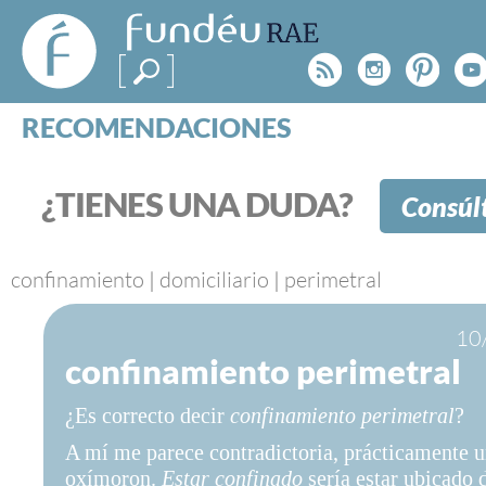
FundéuRAE
- Fundación
Rss
Instagr
Pinte
Y
del Español
Urgente
RECOMENDACIONES
Real Acad
CONSULTAS
CATEGORÍAS
¿TIENES UNA DUDA?
Consúl
ESPECIALES
BLOG
NOTICIAS
confinamiento
|
domiciliario
|
perimetral
SOBRE LA FUNDÉURAE
10
confinamiento perimetral
FundéuRAE es una fundación patrocinada por la 
y la Real Academia Española, cuyo objetivo es co
¿Es correcto decir
confinamiento perimetral
?
el buen uso del español en los medios de comuni
Internet.
A mí me parece contradictoria, prácticamente 
oxímoron.
Estar confinado
sería estar ubicado 