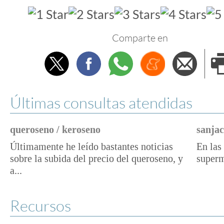
Comparte en
Twitter
Facebook
Whatsapp
Menéame
Envi
e
Últimas consultas atendidas
queroseno / keroseno
sanjac
Últimamente he leído bastantes noticias
En las 
sobre la subida del precio del queroseno, y
superm
a...
Recursos