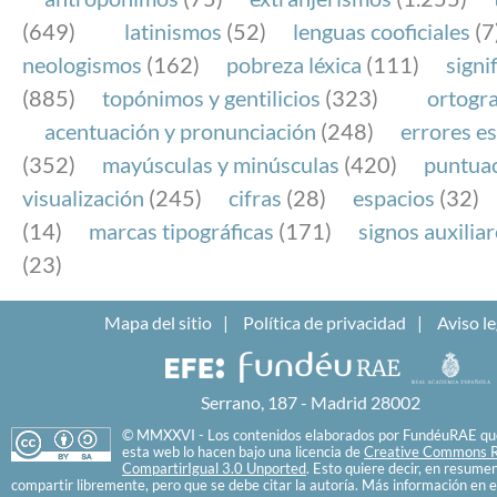
(649)
latinismos
(52)
lenguas cooficiales
(7
neologismos
(162)
pobreza léxica
(111)
signi
(885)
topónimos y gentilicios
(323)
ortogra
acentuación y pronunciación
(248)
errores es
(352)
mayúsculas y minúsculas
(420)
puntua
visualización
(245)
cifras
(28)
espacios
(32)
(14)
marcas tipográficas
(171)
signos auxilia
(23)
Mapa del sitio
Política de privacidad
Aviso le
Serrano, 187 - Madrid 28002
© MMXXVI - Los contenidos elaborados por FundéuRAE que
esta web lo hacen bajo una licencia de
Creative Commons R
CompartirIgual 3.0 Unported
. Esto quiere decir, en resume
compartir libremente, pero que se debe citar la autoría. Más información en e