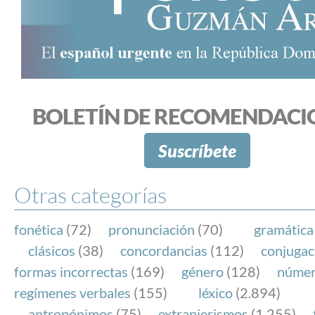
BOLETÍN DE RECOMENDACI
Suscríbete
Otras categorías
fonética
(72)
pronunciación
(70)
gramática
clásicos
(38)
concordancias
(112)
conjugac
formas incorrectas
(169)
género
(128)
núme
regímenes verbales
(155)
léxico
(2.894)
antropónimos
(75)
extranjerismos
(1.255)