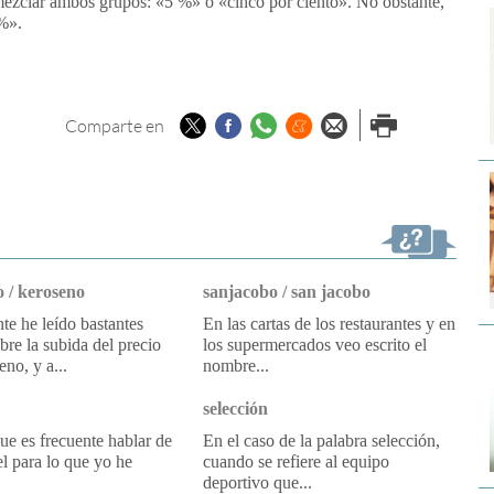
n mezclar ambos grupos: «5 %» o «cinco por ciento». No obstante,
 %».
Twitter
Facebook
Whatsapp
Menéame
Enviar por
Imprimir
Comparte en
email
 / keroseno
sanjacobo / san jacobo
e he leído bastantes
En las cartas de los restaurantes y en
obre la subida del precio
los supermercados veo escrito el
eno, y a...
nombre...
selección
e es frecuente hablar de
En el caso de la palabra selección,
l para lo que yo he
cuando se refiere al equipo
deportivo que...