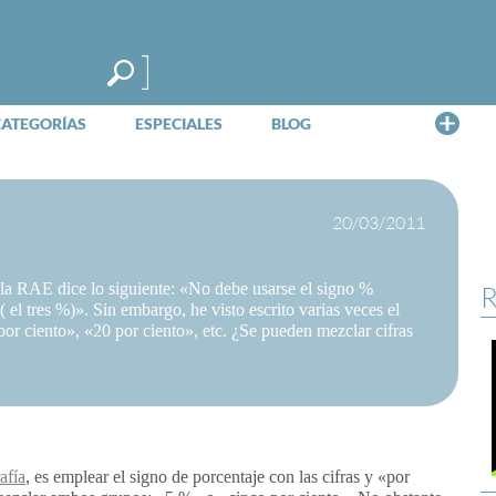
Me
CATEGORÍAS
ESPECIALES
BLOG
20/03/2011
la RAE dice lo siguiente: «No debe usarse el signo %
R
 el tres %)». Sin embargo, he visto escrito varias veces el
por ciento», «20 por ciento», etc. ¿Se pueden mezclar cifras
afía
, es emplear el signo de porcentaje con las cifras y «por