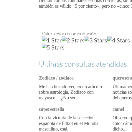
ciento» con las cantidades escritas con letras, si
también es válido «5 por ciento», pero no «cinco
Valora esta recomendación
Últimas consultas atendidas
Zodiaco / zodiaco
queroseno
Me ha chocado ver, en un artículo
Últimament
sobre astrología, Zodiaco con
noticias s
mayúscula. ¿No sería...
del queros
superestrella
cámel
Con la victoria de la selección
Observo qu
española de fútbol en el Mundial
color cáme
masculino, está...
dicho...