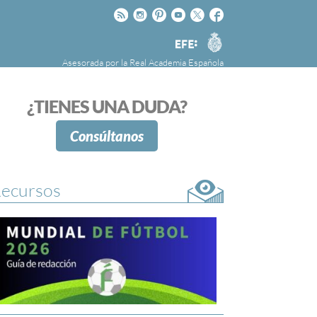
Rss
Instagram
Pinteres
Youtube
Twitter
Facebook
RAE
Agencia
EFE
Asesorada por la
Real Academia Española
nú
NOTICIAS
SOBRE LA FUNDÉURAE
¿TIENES UNA DUDA?
FundéuRAE es una fundación patrocinada por
la Agencia Efe y la Real Academia Española,
Consúltanos
cuyo objetivo es colaborar con el buen uso del
español en los medios de comunicación y en
Internet.
ecursos