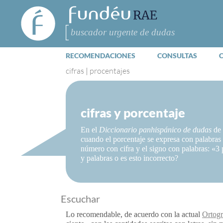
FundéuRAE
- Fundación
del Español
Buscar
Urgente
RECOMENDACIONES
CONSULTAS
cifras
|
procentajes
cifras y porcentaje
En el
Diccionario panhispánico de dudas
de 
cuando el porcentaje se expresa con palabras (
número con cifra y el signo con palabras: «3 
y palabras o es esto incorrecto?
Escuchar
Lo recomendable, de acuerdo con la actual
Ortogr