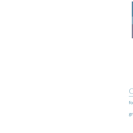
O
fo
g