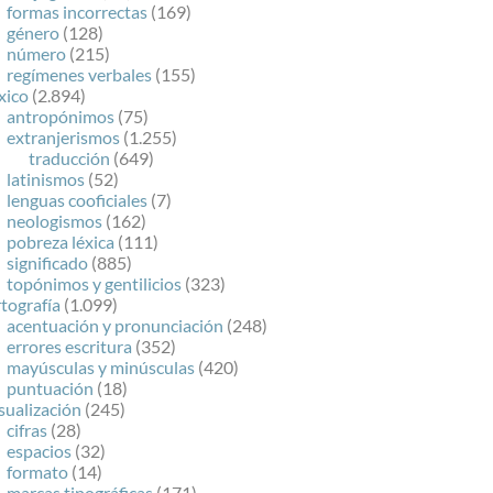
formas incorrectas
(169)
género
(128)
número
(215)
regímenes verbales
(155)
xico
(2.894)
antropónimos
(75)
extranjerismos
(1.255)
traducción
(649)
latinismos
(52)
lenguas cooficiales
(7)
neologismos
(162)
pobreza léxica
(111)
significado
(885)
topónimos y gentilicios
(323)
tografía
(1.099)
acentuación y pronunciación
(248)
errores escritura
(352)
mayúsculas y minúsculas
(420)
puntuación
(18)
sualización
(245)
cifras
(28)
espacios
(32)
formato
(14)
marcas tipográficas
(171)