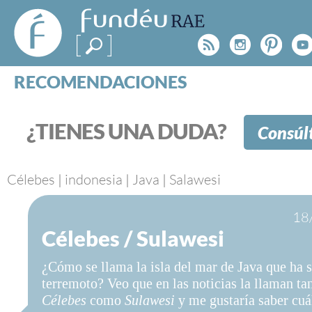
FundéuRAE
- Fundación
Rss
Instagr
Pinte
Y
del Español
Urgente
RECOMENDACIONES
Real Acad
CONSULTAS
CATEGORÍAS
¿TIENES UNA DUDA?
Consúl
ESPECIALES
BLOG
NOTICIAS
Célebes
|
indonesia
|
Java
|
Salawesi
SOBRE LA FUNDÉURAE
18
Célebes / Sulawesi
FundéuRAE es una fundación patrocinada por la 
y la Real Academia Española, cuyo objetivo es co
¿Cómo se llama la isla del mar de Java que ha 
el buen uso del español en los medios de comuni
terremoto? Veo que en las noticias la llaman ta
Internet.
Célebes
como
Sulawesi
y me gustaría saber cuál