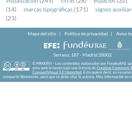
visualización
(245)
cifras
(28)
espacios
(32)
(14)
marcas tipográficas
(171)
signos auxilia
(23)
Mapa del sitio
Política de privacidad
Aviso le
Serrano, 187 - Madrid 28002
© MMXXVI - Los contenidos elaborados por FundéuRAE que
esta web lo hacen bajo una licencia de
Creative Commons R
CompartirIgual 3.0 Unported
. Esto quiere decir, en resume
compartir libremente, pero que se debe citar la autoría. Más información en e