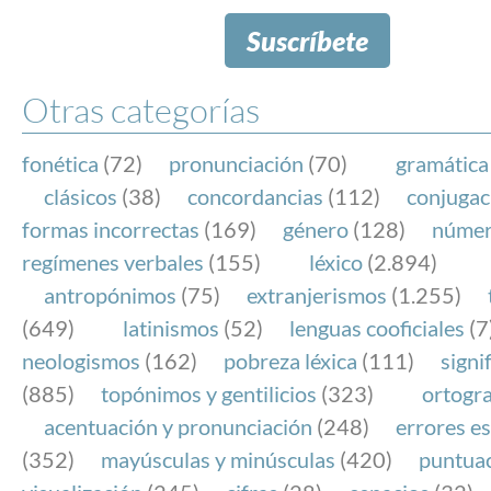
Suscríbete
Otras categorías
fonética
(72)
pronunciación
(70)
gramática
clásicos
(38)
concordancias
(112)
conjugac
formas incorrectas
(169)
género
(128)
núme
regímenes verbales
(155)
léxico
(2.894)
antropónimos
(75)
extranjerismos
(1.255)
(649)
latinismos
(52)
lenguas cooficiales
(7
neologismos
(162)
pobreza léxica
(111)
signi
(885)
topónimos y gentilicios
(323)
ortogra
acentuación y pronunciación
(248)
errores es
(352)
mayúsculas y minúsculas
(420)
puntua