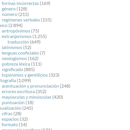
formas incorrectas
(169)
género
(128)
número
(215)
regímenes verbales
(155)
xico
(2.894)
antropónimos
(75)
extranjerismos
(1.255)
traducción
(649)
latinismos
(52)
lenguas cooficiales
(7)
neologismos
(162)
pobreza léxica
(111)
significado
(885)
topónimos y gentilicios
(323)
tografía
(1.099)
acentuación y pronunciación
(248)
errores escritura
(352)
mayúsculas y minúsculas
(420)
puntuación
(18)
sualización
(245)
cifras
(28)
espacios
(32)
formato
(14)
marcas tipográficas
(171)