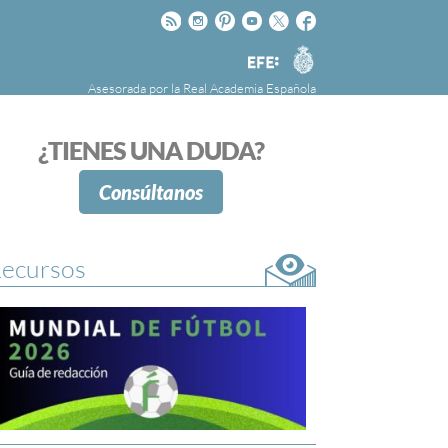
Rss
Instagram
Pinteres
Youtube
Twitter
Facebook
RAE
Agencia
EFE
Asesorada por la
Real Academia Española
nú
NOTICIAS
SOBRE LA FUNDÉURAE
¿TIENES UNA DUDA?
FundéuRAE es una fundación patrocinada por
la Agencia Efe y la Real Academia Española,
Consúltanos
cuyo objetivo es colaborar con el buen uso del
español en los medios de comunicación y en
Internet.
ecursos