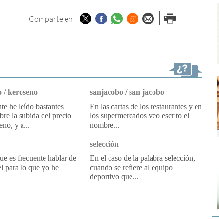
Twitter
Facebook
Whatsapp
Menéame
Enviar por
Imprimir
Comparte en
email
 / keroseno
sanjacobo / san jacobo
e he leído bastantes
En las cartas de los restaurantes y en
obre la subida del precio
los supermercados veo escrito el
eno, y a...
nombre...
selección
e es frecuente hablar de
En el caso de la palabra selección,
l para lo que yo he
cuando se refiere al equipo
deportivo que...