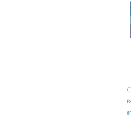
O
fo
g