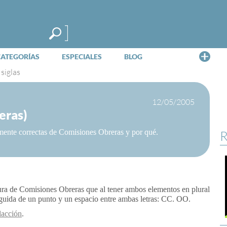
Me
CATEGORÍAS
ESPECIALES
BLOG
|
siglas
12/05/2005
eras)
amente correctas de Comisiones Obreras y por qué.
R
tura de Comisiones Obreras que al tener ambos elementos en plural
seguida de un punto y un espacio entre ambas letras: CC. OO.
dacción
.