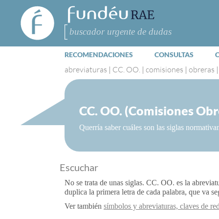
FundéuRAE
- Fundación
del Español
Buscar
Urgente
RECOMENDACIONES
CONSULTAS
abreviaturas
|
CC. OO.
|
comisiones
|
obreras
CC. OO. (Comisiones Obr
Querría saber cuáles son las siglas normativ
Escuchar
No se trata de unas siglas. CC. OO. es la abrevia
duplica la primera letra de cada palabra, que va 
Ver también
símbolos y abreviaturas, claves de re