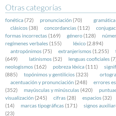
Otras categorías
fonética
(72)
pronunciación
(70)
gramática
clásicos
(38)
concordancias
(112)
conjugac
formas incorrectas
(169)
género
(128)
núme
regímenes verbales
(155)
léxico
(2.894)
antropónimos
(75)
extranjerismos
(1.255)
(649)
latinismos
(52)
lenguas cooficiales
(7
neologismos
(162)
pobreza léxica
(111)
signi
(885)
topónimos y gentilicios
(323)
ortogra
acentuación y pronunciación
(248)
errores es
(352)
mayúsculas y minúsculas
(420)
puntua
visualización
(245)
cifras
(28)
espacios
(32)
(14)
marcas tipográficas
(171)
signos auxilia
(23)