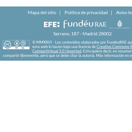
Mapa del sitio
Política de privacidad
Aviso le
Serrano, 187 - Madrid 28002
© MMXXVI - Los contenidos elaborados por FundéuRAE que
esta web lo hacen bajo una licencia de
Creative Commons R
CompartirIgual 3.0 Unported
. Esto quiere decir, en resume
compartir libremente, pero que se debe citar la autoría. Más información en e