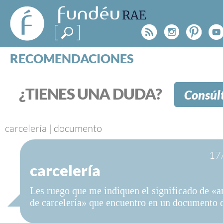
FundéuRAE
- Fundación
Rss
Instagr
Pinte
Y
del Español
Urgente
RECOMENDACIONES
Real Acad
CONSULTAS
CATEGORÍAS
¿TIENES UNA DUDA?
Consúl
ESPECIALES
BLOG
NOTICIAS
carcelería
|
documento
SOBRE LA FUNDÉURAE
17
carcelería
FundéuRAE es una fundación patrocinada por la 
y la Real Academia Española, cuyo objetivo es co
Les ruego que me indiquen el significado de «
el buen uso del español en los medios de comuni
de carcelería» que encuentro en un documento 
Internet.