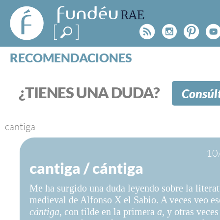
FundéuRAE
- Fundación
Rss
Instagr
Pinte
Y
del Español
Urgente
RECOMENDACIONES
Real Acad
CONSULTAS
CATEGORÍAS
¿TIENES UNA DUDA?
Consúl
ESPECIALES
BLOG
NOTICIAS
cantiga
SOBRE LA FUNDÉURAE
10
cantiga / cántiga
FundéuRAE es una fundación patrocinada por la 
y la Real Academia Española, cuyo objetivo es co
Me ha surgido una duda leyendo sobre la litera
el buen uso del español en los medios de comuni
medieval de Alfonso X el Sabio. A veces veo es
Internet.
cántiga
, con tilde en la primera
a
, y otras vece