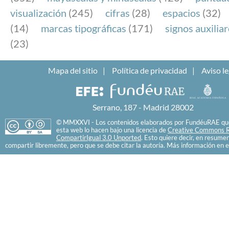
visualización
(245)
cifras
(28)
espacios
(32)
(14)
marcas tipográficas
(171)
signos auxilia
(23)
Mapa del sitio
Política de privacidad
Aviso le
Serrano, 187 - Madrid 28002
© MMXXVI - Los contenidos elaborados por FundéuRAE que
esta web lo hacen bajo una licencia de
Creative Commons R
CompartirIgual 3.0 Unported
. Esto quiere decir, en resume
compartir libremente, pero que se debe citar la autoría. Más información en e