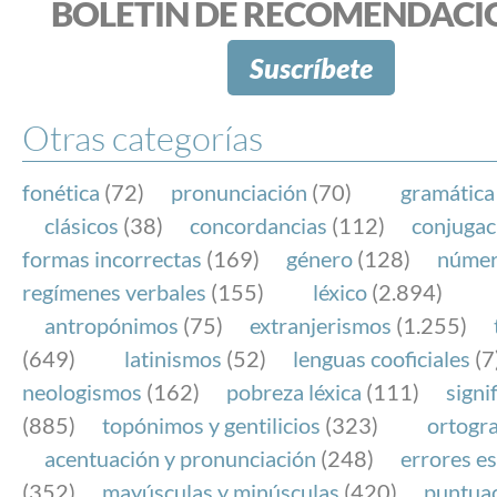
BOLETÍN DE RECOMENDACI
Suscríbete
Otras categorías
fonética
(72)
pronunciación
(70)
gramática
clásicos
(38)
concordancias
(112)
conjugac
formas incorrectas
(169)
género
(128)
núme
regímenes verbales
(155)
léxico
(2.894)
antropónimos
(75)
extranjerismos
(1.255)
(649)
latinismos
(52)
lenguas cooficiales
(7
neologismos
(162)
pobreza léxica
(111)
signi
(885)
topónimos y gentilicios
(323)
ortogra
acentuación y pronunciación
(248)
errores es
(352)
mayúsculas y minúsculas
(420)
puntua