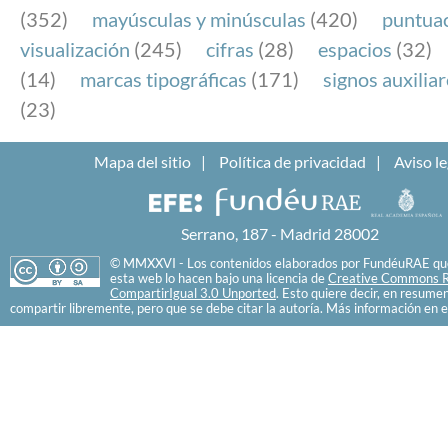
(352)
mayúsculas y minúsculas
(420)
puntua
visualización
(245)
cifras
(28)
espacios
(32)
(14)
marcas tipográficas
(171)
signos auxilia
(23)
Mapa del sitio
Política de privacidad
Aviso le
Serrano, 187 - Madrid 28002
© MMXXVI - Los contenidos elaborados por FundéuRAE que
esta web lo hacen bajo una licencia de
Creative Commons R
CompartirIgual 3.0 Unported
. Esto quiere decir, en resume
compartir libremente, pero que se debe citar la autoría. Más información en e