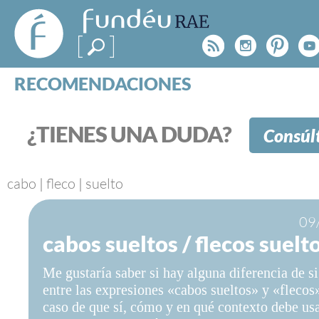
FundéuRAE
- Fundación
Rss
Instagr
Pinte
Y
del Español
Urgente
RECOMENDACIONES
Real Acad
CONSULTAS
CATEGORÍAS
¿TIENES UNA DUDA?
Consúl
ESPECIALES
BLOG
NOTICIAS
cabo
|
fleco
|
suelto
SOBRE LA FUNDÉURAE
09
cabos sueltos / flecos suelt
FundéuRAE es una fundación patrocinada por la 
y la Real Academia Española, cuyo objetivo es co
Me gustaría saber si hay alguna diferencia de s
el buen uso del español en los medios de comuni
entre las expresiones «cabos sueltos» y «flecos»
Internet.
caso de que sí, cómo y en qué contexto debe us