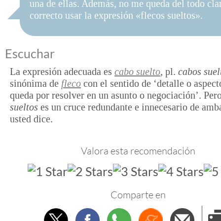
una de ellas. Además, no me queda del todo clar
correcto usar la expresión «flecos sueltos».
Escuchar
La expresión adecuada es
cabo suelto
, pl.
cabos suel
sinónima de
fleco
con el sentido de ‘detalle o aspect
queda por resolver en un asunto o negociación’. Per
sueltos
es un cruce redundante e innecesario de amb
usted dice.
Valora esta recomendación
Comparte en
Twitter
Facebook
Whatsapp
Menéame
Envi