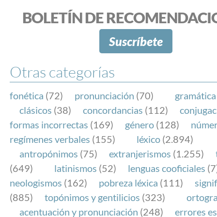
BOLETÍN DE RECOMENDACI
Suscríbete
Otras categorías
fonética
(72)
pronunciación
(70)
gramática
clásicos
(38)
concordancias
(112)
conjugac
formas incorrectas
(169)
género
(128)
núme
regímenes verbales
(155)
léxico
(2.894)
antropónimos
(75)
extranjerismos
(1.255)
(649)
latinismos
(52)
lenguas cooficiales
(7
neologismos
(162)
pobreza léxica
(111)
signi
(885)
topónimos y gentilicios
(323)
ortogra
acentuación y pronunciación
(248)
errores es