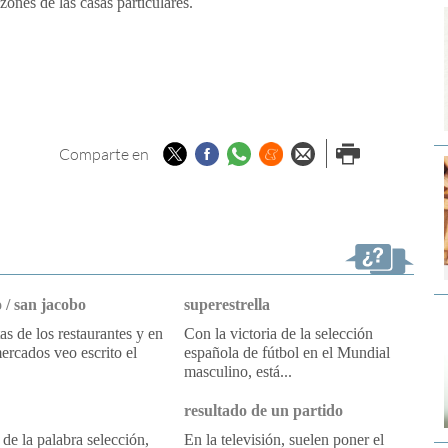
zones de las casas particulares.
Twitter
Facebook
Whatsapp
Menéame
Enviar por
Imprimir
Comparte en
email
 / san jacobo
superestrella
tas de los restaurantes y en
Con la victoria de la selección
ercados veo escrito el
española de fútbol en el Mundial
masculino, está...
resultado de un partido
 de la palabra selección,
En la televisión, suelen poner el