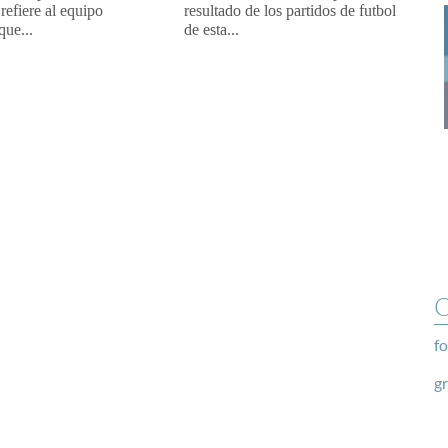
refiere al equipo
resultado de los partidos de futbol
que...
de esta...
O
fo
g