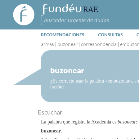
FundéuRAE
- Fundación
del Español
Buscar
Urgente
RECOMENDACIONES
CONSULTAS
armas
|
buzonear
|
correspondencia
|
embuzon
buzonear
¿Es correcto usar la palabra «embuzonar», en
buzón?
Escuchar
La palabra que registra la Academia es
buzonear
:
buzonear
.