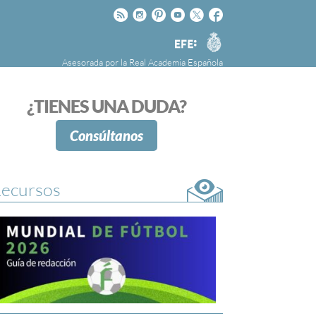
Rss
Instagram
Pinteres
Youtube
Twitter
Facebook
RAE
Agencia
EFE
Asesorada por la
Real Academia Española
nú
NOTICIAS
SOBRE LA FUNDÉURAE
¿TIENES UNA DUDA?
FundéuRAE es una fundación patrocinada por
la Agencia Efe y la Real Academia Española,
Consúltanos
cuyo objetivo es colaborar con el buen uso del
español en los medios de comunicación y en
Internet.
ecursos