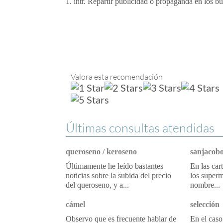
1. intr. Repartir publicidad o propaganda en los bu
Valora esta recomendación
Últimas consultas atendidas
queroseno / keroseno
sanjacobo
Últimamente he leído bastantes
En las car
noticias sobre la subida del precio
los superm
del queroseno, y a...
nombre...
cámel
selección
Observo que es frecuente hablar de
En el caso