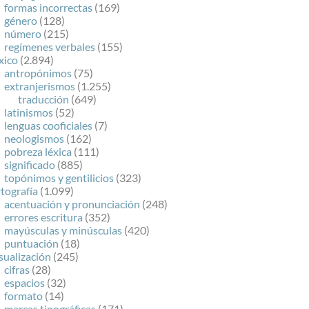
formas incorrectas
(169)
género
(128)
número
(215)
regímenes verbales
(155)
xico
(2.894)
antropónimos
(75)
extranjerismos
(1.255)
traducción
(649)
latinismos
(52)
lenguas cooficiales
(7)
neologismos
(162)
pobreza léxica
(111)
significado
(885)
topónimos y gentilicios
(323)
tografía
(1.099)
acentuación y pronunciación
(248)
errores escritura
(352)
mayúsculas y minúsculas
(420)
puntuación
(18)
sualización
(245)
cifras
(28)
espacios
(32)
formato
(14)
marcas tipográficas
(171)