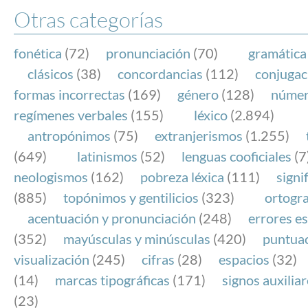
Otras categorías
fonética
(72)
pronunciación
(70)
gramática
clásicos
(38)
concordancias
(112)
conjugac
formas incorrectas
(169)
género
(128)
núme
regímenes verbales
(155)
léxico
(2.894)
antropónimos
(75)
extranjerismos
(1.255)
(649)
latinismos
(52)
lenguas cooficiales
(7
neologismos
(162)
pobreza léxica
(111)
signi
(885)
topónimos y gentilicios
(323)
ortogra
acentuación y pronunciación
(248)
errores es
(352)
mayúsculas y minúsculas
(420)
puntua
visualización
(245)
cifras
(28)
espacios
(32)
(14)
marcas tipográficas
(171)
signos auxilia
(23)