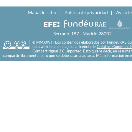
Mapa del sitio
Política de privacidad
Aviso le
Serrano, 187 - Madrid 28002
© MMXXVI - Los contenidos elaborados por FundéuRAE que
esta web lo hacen bajo una licencia de
Creative Commons R
CompartirIgual 3.0 Unported
. Esto quiere decir, en resume
compartir libremente, pero que se debe citar la autoría. Más información en e