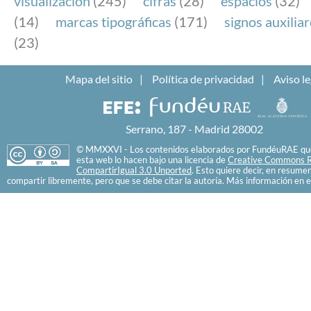
visualización
(245)
cifras
(28)
espacios
(32)
(14)
marcas tipográficas
(171)
signos auxilia
(23)
Mapa del sitio
Política de privacidad
Aviso le
Serrano, 187 - Madrid 28002
© MMXXVI - Los contenidos elaborados por FundéuRAE que
esta web lo hacen bajo una licencia de
Creative Commons R
CompartirIgual 3.0 Unported
. Esto quiere decir, en resume
compartir libremente, pero que se debe citar la autoría. Más información en e