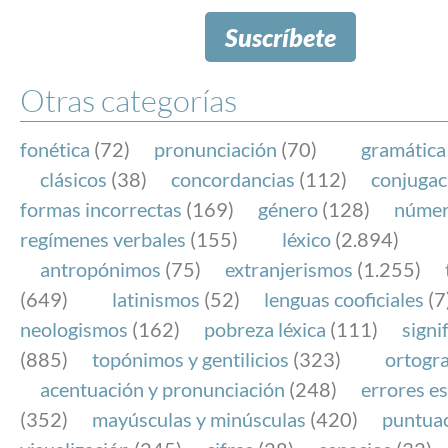
Suscríbete
Otras categorías
fonética
(72)
pronunciación
(70)
gramática
clásicos
(38)
concordancias
(112)
conjugac
formas incorrectas
(169)
género
(128)
núme
regímenes verbales
(155)
léxico
(2.894)
antropónimos
(75)
extranjerismos
(1.255)
(649)
latinismos
(52)
lenguas cooficiales
(7
neologismos
(162)
pobreza léxica
(111)
signi
(885)
topónimos y gentilicios
(323)
ortogra
acentuación y pronunciación
(248)
errores es
(352)
mayúsculas y minúsculas
(420)
puntua