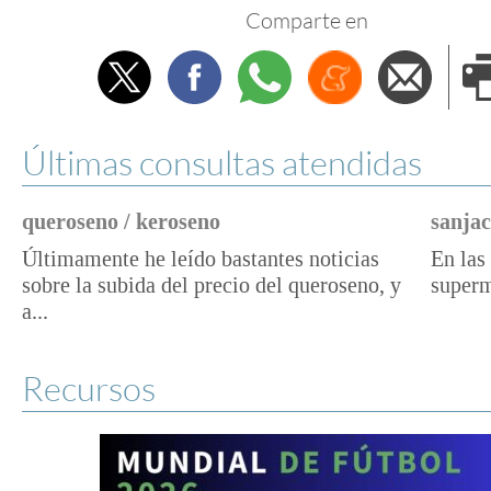
Comparte en
Twitter
Facebook
Whatsapp
Menéame
Envi
e
Últimas consultas atendidas
queroseno / keroseno
sanjac
Últimamente he leído bastantes noticias
En las 
sobre la subida del precio del queroseno, y
superm
a...
Recursos