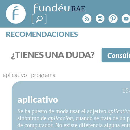
FundéuRAE
- Fundación
Rss
Instagr
Pinte
Y
del Español
Urgente
RECOMENDACIONES
Real Acad
CONSULTAS
CATEGORÍAS
¿TIENES UNA DUDA?
Consúl
ESPECIALES
BLOG
NOTICIAS
aplicativo
|
programa
SOBRE LA FUNDÉURAE
15
aplicativo
FundéuRAE es una fundación patrocinada por la 
y la Real Academia Española, cuyo objetivo es co
Se ha puesto de moda usar el adjetivo
aplicati
el buen uso del español en los medios de comuni
sinónimo de
aplicación
, cuando se trata de un
Internet.
de computador. No existe diferencia alguna ent