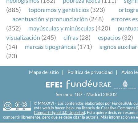
neologismos
(162)
pobreza léxica
(111)
signi
(885)
topónimos y gentilicios
(323)
ortogra
acentuación y pronunciación
(248)
errores es
(352)
mayúsculas y minúsculas
(420)
puntua
visualización
(245)
cifras
(28)
espacios
(32)
(14)
marcas tipográficas
(171)
signos auxilia
(23)
Mapa del sitio
Política de privacidad
Aviso le
Serrano, 187 - Madrid 28002
© MMXXVI - Los contenidos elaborados por FundéuRAE que
esta web lo hacen bajo una licencia de
Creative Commons R
CompartirIgual 3.0 Unported
. Esto quiere decir, en resume
compartir libremente, pero que se debe citar la autoría. Más información en e