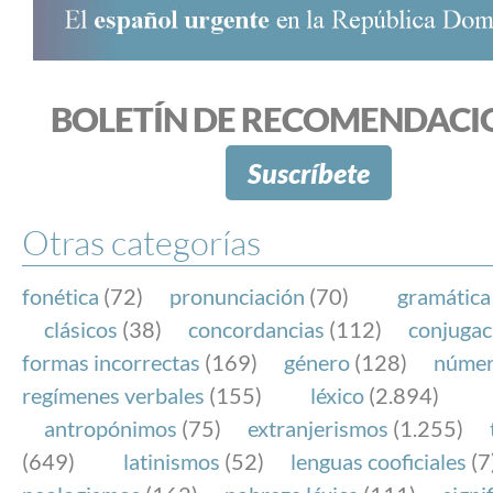
BOLETÍN DE RECOMENDACI
Suscríbete
Otras categorías
fonética
(72)
pronunciación
(70)
gramática
clásicos
(38)
concordancias
(112)
conjugac
formas incorrectas
(169)
género
(128)
núme
regímenes verbales
(155)
léxico
(2.894)
antropónimos
(75)
extranjerismos
(1.255)
(649)
latinismos
(52)
lenguas cooficiales
(7