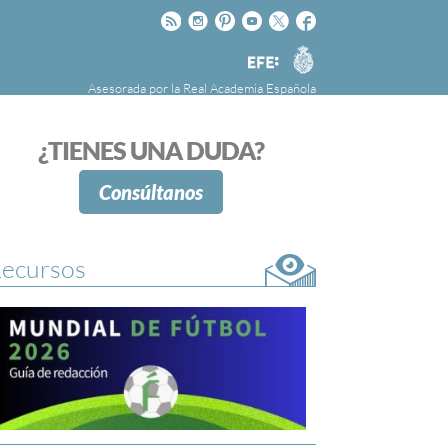
Rss
Instagram
Pinteres
Youtube
Twitter
Facebook
RAE
Agencia
EFE
Asesorada por la
Real Academia Española
nú
NOTICIAS
SOBRE LA FUNDÉURAE
¿TIENES UNA DUDA?
FundéuRAE es una fundación patrocinada por
la Agencia Efe y la Real Academia Española,
Consúltanos
cuyo objetivo es colaborar con el buen uso del
español en los medios de comunicación y en
Internet.
ecursos