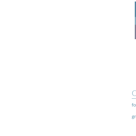
O
fo
g