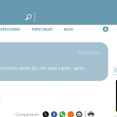
Me
CATEGORÍAS
ESPECIALES
BLOG
02/02/2011
l contrario,
agusto
. Ej.: «Me siento a gusto / agusto»
R
.
Twitter
Facebook
Whatsapp
Menéame
Enviar por
Imprimir
Comparte en