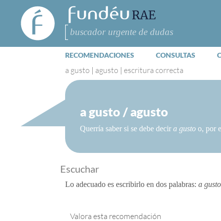
FundéuRAE
- Fundación
del Español
Buscar
Urgente
RECOMENDACIONES
CONSULTAS
a gusto
|
agusto
|
escritura correcta
a gusto / agusto
Querría saber si se debe decir
a gusto
o, por e
Escuchar
Lo adecuado es escribirlo en dos palabras:
a gusto
Valora esta recomendación