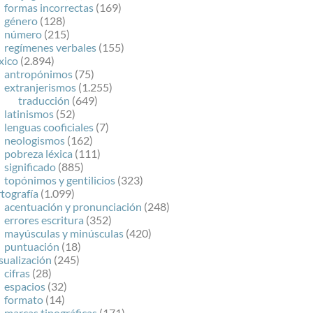
formas incorrectas
(169)
género
(128)
número
(215)
regímenes verbales
(155)
xico
(2.894)
antropónimos
(75)
extranjerismos
(1.255)
traducción
(649)
latinismos
(52)
lenguas cooficiales
(7)
neologismos
(162)
pobreza léxica
(111)
significado
(885)
topónimos y gentilicios
(323)
tografía
(1.099)
acentuación y pronunciación
(248)
errores escritura
(352)
mayúsculas y minúsculas
(420)
puntuación
(18)
sualización
(245)
cifras
(28)
espacios
(32)
formato
(14)
marcas tipográficas
(171)