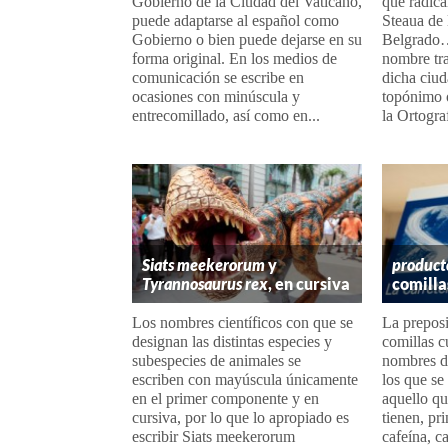
Gobierno de la Ciudad del Vaticano,
que radica
puede adaptarse al español como
Steaua de 
Gobierno o bien puede dejarse en su
Belgrado…
forma original. En los medios de
nombre tra
comunicación se escribe en
dicha ciud
ocasiones con minúscula y
topónimo o
entrecomillado, así como en...
la Ortograf
Siats meekerorum
y
product
Tyrannosaurus rex
, en cursiva
comilla
Los nombres científicos con que se
La preposi
designan las distintas especies y
comillas c
subespecies de animales se
nombres d
escriben con mayúscula únicamente
los que se
en el primer componente y en
aquello q
cursiva, por lo que lo apropiado es
tienen, pr
escribir Siats meekerorum
cafeína, ca