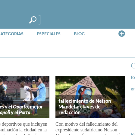
Me
CATEGORÍAS
ESPECIALES
BLOG
O
fo
g
fallecimiento de Nelson
es
y
el Oporto
, mejor
Mandela: claves de
Napoli
y
el Porto
redacción
 deportivos que incluyen
Con motivo del fallecimiento del
minación la ciudad en la
expresidente sudafricano Nelson
lé