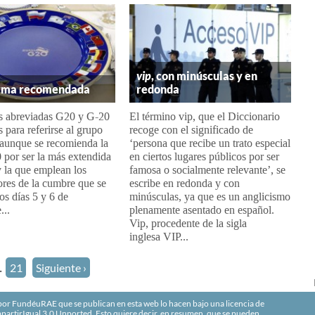
vip
, con minúsculas y en
orma recomendada
redonda
s abreviadas G20 y G-20
El término vip, que el Diccionario
s para referirse al grupo
recoge con el significado de
 aunque se recomienda la
‘persona que recibe un trato especial
 por ser la más extendida
en ciertos lugares públicos por ser
y la que emplean los
famosa o socialmente relevante’, se
res de la cumbre que se
escribe en redonda y con
los días 5 y 6 de
minúsculas, ya que es un anglicismo
...
plenamente asentado en español.
Vip, procedente de la sigla
inglesa VIP...
.
21
Siguiente ›
r FundéuRAE que se publican en esta web lo hacen bajo una licencia de
artirIgual 3.0 Unported
. Esto quiere decir, en resumen, que se pueden