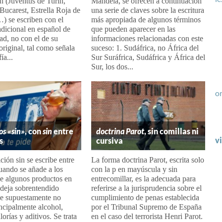
n (Juventus de Turín,
Mandela, se ofrecen a continuación
Bucarest, Estrella Roja de
una serie de claves sobre la escritura
) se escriben con el
más apropiada de algunos términos
dicional en español de
que pueden aparecer en las
ad, no con el de su
informaciones relacionadas con este
riginal, tal como señala
suceso: 1. Sudáfrica, no África del
ía...
Sur Suráfrica, Sudáfrica y África del
Sur, los dos...
or
os «sin»
, con
sin
entre
doctrina Parot
, sin comillas ni
v
s
cursiva
ción sin se escribe entre
La forma doctrina Parot, escrita solo
uando se añade a los
con la p en mayúscula y sin
e algunos productos en
entrecomillar, es la adecuada para
 deja sobrentendido
referirse a la jurisprudencia sobre el
ue supuestamente no
cumplimiento de penas establecida
incipalmente alcohol,
por el Tribunal Supremo de España
lorías y aditivos. Se trata
en el caso del terrorista Henri Parot.