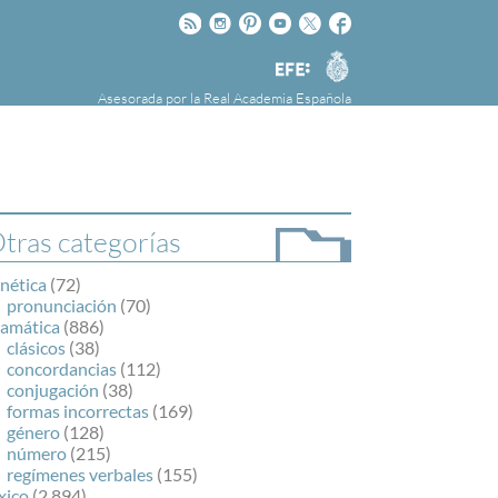
Rss
Instagram
Pinteres
Youtube
Twitter
Facebook
RAE
Agencia
EFE
Asesorada por la
Real Academia Española
nú
NOTICIAS
SOBRE LA FUNDÉURAE
FundéuRAE es una fundación patrocinada por
la Agencia Efe y la Real Academia Española,
cuyo objetivo es colaborar con el buen uso del
tras categorías
español en los medios de comunicación y en
Internet.
nética
(72)
pronunciación
(70)
ramática
(886)
clásicos
(38)
concordancias
(112)
conjugación
(38)
formas incorrectas
(169)
género
(128)
número
(215)
regímenes verbales
(155)
xico
(2.894)