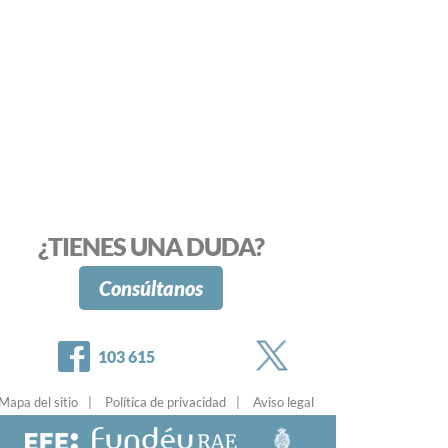
¿TIENES UNA DUDA?
Consúltanos
Twitter
Facebook
103 615
Mapa del sitio
Política de privacidad
Aviso legal