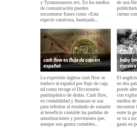
y Tyrannosaurus rex. En los medios
de una fó
de comunicación pueden
publicitari
encontrarse frases como «Esta
ciertas com
especie carnívora, bautizada...
cash flow
es
flujo de caja
en
baby b
español
cursiva
La expresión inglesa cash flow se
El anglic
traduce al español por flujo de caja,
en dos pal
tal como recoge el Diccionario
puede alte
panhispánico de dudas. Cash flow,
con explos
en contabilidad y finanzas se usa
medios de
para referirse al resultado de sumarle
encontrar
al beneficio contable las partidas de
entre la g
amortizaciones y provisiones que,
se va a in
aunque son gastos contables...
gasto en p