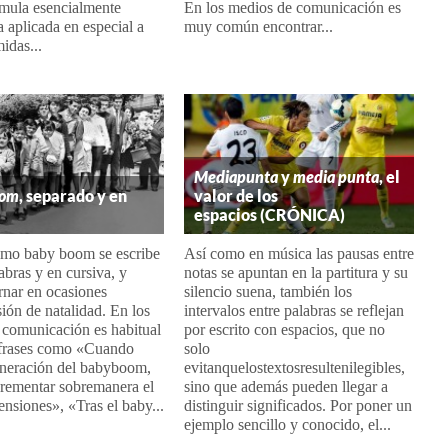
rmula esencialmente
En los medios de comunicación es
a aplicada en especial a
muy común encontrar...
idas...
Mediapunta
y
media punta
, el
oom
, separado y en
valor de los
espacios (CRÓNICA)
ismo baby boom se escribe
Así como en música las pausas entre
abras y en cursiva, y
notas se apuntan en la partitura y su
rnar en ocasiones
silencio suena, también los
ión de natalidad. En los
intervalos entre palabras se reflejan
 comunicación es habitual
por escrito con espacios, que no
 frases como «Cuando
solo
eneración del babyboom,
evitanquelostextosresultenilegibles,
crementar sobremanera el
sino que además pueden llegar a
ensiones», «Tras el baby...
distinguir significados. Por poner un
ejemplo sencillo y conocido, el...