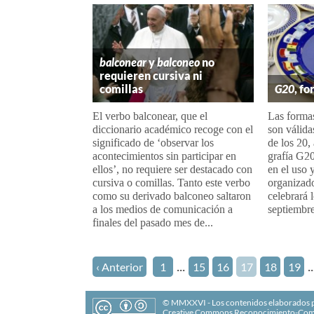
balconear
y
balconeo
no
requieren cursiva ni
comillas
G20
, f
El verbo balconear, que el
Las forma
diccionario académico recoge con el
son válida
significado de ‘observar los
de los 20,
acontecimientos sin participar en
grafía G20
ellos’, no requiere ser destacado con
en el uso 
cursiva o comillas. Tanto este verbo
organizado
como su derivado balconeo saltaron
celebrará 
a los medios de comunicación a
septiembre
finales del pasado mes de...
...
..
‹ Anterior
1
15
16
17
18
19
© MMXXVI - Los contenidos elaborados po
Creative Commons Reconocimiento-Comp