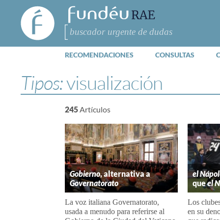
FundéuRAE
- Fundación
del Español
Buscar
Urgente
RECOMENDACIONES
CONSULTAS
Tipos:
visualización
245
Artículos
Gobierno
, alternativa a
el Nápol
Governatorato
que
el 
La voz italiana Governatorato,
Los clubes
usada a menudo para referirse al
en su deno