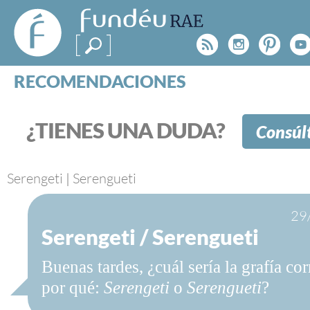
FundéuRAE
- Fundación
Rss
Instagr
Pinte
Y
del Español
Urgente
RECOMENDACIONES
Real Acad
CONSULTAS
CATEGORÍAS
¿TIENES UNA DUDA?
Consúl
ESPECIALES
BLOG
NOTICIAS
Serengeti
|
Serengueti
SOBRE LA FUNDÉURAE
29
Serengeti / Serengueti
FundéuRAE es una fundación patrocinada por la 
y la Real Academia Española, cuyo objetivo es co
Buenas tardes, ¿cuál sería la grafía cor
el buen uso del español en los medios de comuni
Internet.
por qué:
Serengeti
o
Serengueti
?