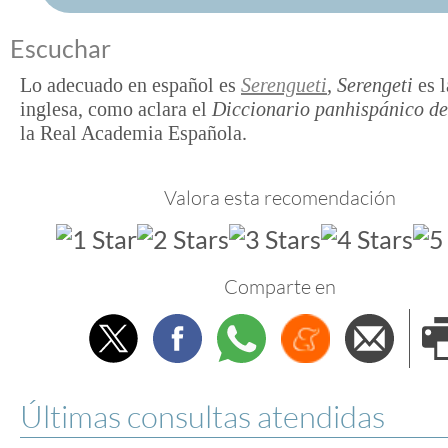
Escuchar
Lo adecuado en español es
Serengueti
, Serengeti
es l
inglesa, como aclara el
Diccionario panhispánico d
la Real Academia Española.
Valora esta recomendación
Comparte en
Twitter
Facebook
Whatsapp
Menéame
Envi
e
Últimas consultas atendidas