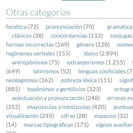
Otras categorías
fonética
(72)
pronunciación
(70)
gramática
clásicos
(38)
concordancias
(112)
conjugac
formas incorrectas
(169)
género
(128)
núme
regímenes verbales
(155)
léxico
(2.894)
antropónimos
(75)
extranjerismos
(1.255)
(649)
latinismos
(52)
lenguas cooficiales
(7
neologismos
(162)
pobreza léxica
(111)
signi
(885)
topónimos y gentilicios
(323)
ortogra
acentuación y pronunciación
(248)
errores es
(352)
mayúsculas y minúsculas
(420)
puntua
visualización
(245)
cifras
(28)
espacios
(32)
(14)
marcas tipográficas
(171)
signos auxilia