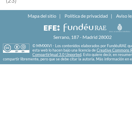
(23)
Mapa del sitio
Política de privacidad
Aviso le
Serrano, 187 - Madrid 28002
© MMXXVI - Los contenidos elaborados por FundéuRAE que
esta web lo hacen bajo una licencia de
Creative Commons R
CompartirIgual 3.0 Unported
. Esto quiere decir, en resume
compartir libremente, pero que se debe citar la autoría. Más información en e