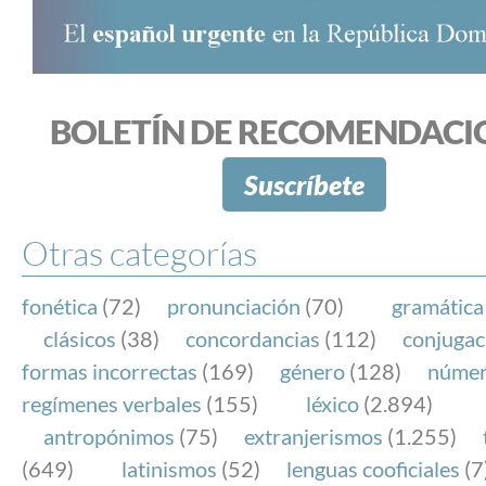
BOLETÍN DE RECOMENDACI
Suscríbete
Otras categorías
fonética
(72)
pronunciación
(70)
gramática
clásicos
(38)
concordancias
(112)
conjugac
formas incorrectas
(169)
género
(128)
núme
regímenes verbales
(155)
léxico
(2.894)
antropónimos
(75)
extranjerismos
(1.255)
(649)
latinismos
(52)
lenguas cooficiales
(7