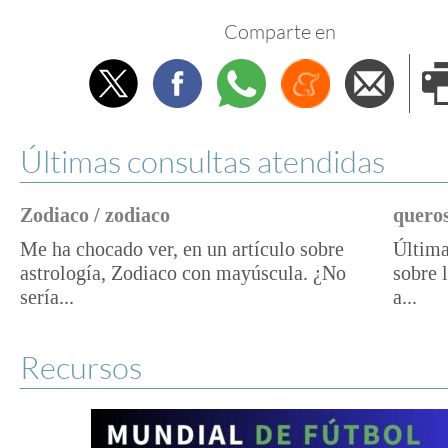
Comparte en
Twitter
Facebook
Whatsapp
Menéame
Envi
e
Últimas consultas atendidas
Zodiaco / zodiaco
queros
Me ha chocado ver, en un artículo sobre
Última
astrología, Zodiaco con mayúscula. ¿No
sobre 
sería...
a...
Recursos