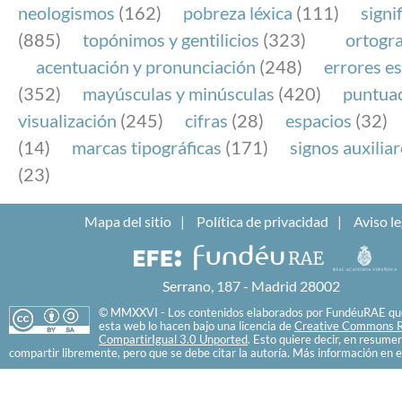
neologismos
(162)
pobreza léxica
(111)
signi
(885)
topónimos y gentilicios
(323)
ortogra
acentuación y pronunciación
(248)
errores es
(352)
mayúsculas y minúsculas
(420)
puntua
visualización
(245)
cifras
(28)
espacios
(32)
(14)
marcas tipográficas
(171)
signos auxilia
(23)
Mapa del sitio
Política de privacidad
Aviso le
Serrano, 187 - Madrid 28002
© MMXXVI - Los contenidos elaborados por FundéuRAE que
esta web lo hacen bajo una licencia de
Creative Commons R
CompartirIgual 3.0 Unported
. Esto quiere decir, en resume
compartir libremente, pero que se debe citar la autoría. Más información en e