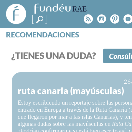
FundéuRAE
- Fundación
Rss
Instagr
Pinte
Y
del Español
Urgente
RECOMENDACIONES
Real Acad
CONSULTAS
CATEGORÍAS
¿TIENES UNA DUDA?
Consúl
ESPECIALES
BLOG
NOTICIAS
26
SOBRE LA FUNDÉURAE
ruta canaria (mayúsculas)
FundéuRAE es una fundación patrocinada por la 
Estoy escribiendo un reportaje sobre las person
y la Real Academia Española, cuyo objetivo es co
entrado en Europa a través de la Ruta Canaria (e
el buen uso del español en los medios de comuni
que llegaron por mar a las islas Canarias), y te
Internet.
algunas dudas sobre las mayúsculas en
Ruta Ca
¿Podrían confirmarme si está bien escrito así, c