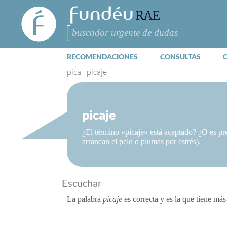
FundéuRAE
- Fundación
del Español
Buscar
Urgente
RECOMENDACIONES
CONSULTAS
pica
|
picaje
picaje
¿El término «picaje» está aceptado? ¿O es pre
arrancan el pelo o plumas por estrés).
Escuchar
La palabra
picaje
es correcta y es la que tiene más