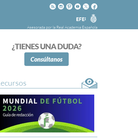
Rss
Instagram
Pinteres
Youtube
Twitter
Facebook
RAE
Agencia
EFE
Asesorada por la
Real Academia Española
nú
NOTICIAS
SOBRE LA FUNDÉURAE
¿TIENES UNA DUDA?
FundéuRAE es una fundación patrocinada por
la Agencia Efe y la Real Academia Española,
Consúltanos
cuyo objetivo es colaborar con el buen uso del
español en los medios de comunicación y en
Internet.
ecursos