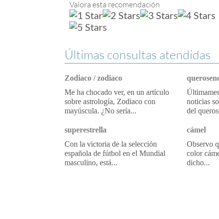
Valora esta recomendación
Últimas consultas atendidas
Zodiaco / zodiaco
queroseno
Me ha chocado ver, en un artículo
Últimament
sobre astrología, Zodiaco con
noticias s
mayúscula. ¿No sería...
del queros
superestrella
cámel
Con la victoria de la selección
Observo qu
española de fútbol en el Mundial
color cáme
masculino, está...
dicho...