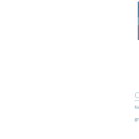
O
fo
g