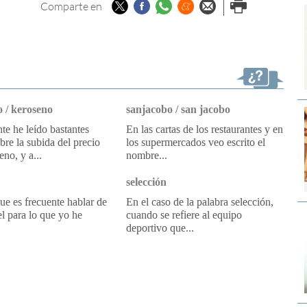
Twitter
Facebook
Whatsapp
Menéame
Enviar por
Imprimir
Comparte en
email
 / keroseno
sanjacobo / san jacobo
e he leído bastantes
En las cartas de los restaurantes y en
obre la subida del precio
los supermercados veo escrito el
eno, y a...
nombre...
selección
e es frecuente hablar de
En el caso de la palabra selección,
l para lo que yo he
cuando se refiere al equipo
deportivo que...