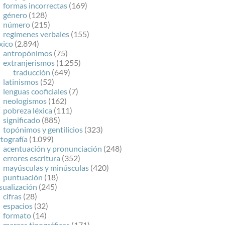
formas incorrectas
(169)
género
(128)
número
(215)
regímenes verbales
(155)
xico
(2.894)
antropónimos
(75)
extranjerismos
(1.255)
traducción
(649)
latinismos
(52)
lenguas cooficiales
(7)
neologismos
(162)
pobreza léxica
(111)
significado
(885)
topónimos y gentilicios
(323)
tografía
(1.099)
acentuación y pronunciación
(248)
errores escritura
(352)
mayúsculas y minúsculas
(420)
puntuación
(18)
sualización
(245)
cifras
(28)
espacios
(32)
formato
(14)
marcas tipográficas
(171)