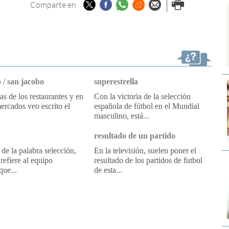
Twitter
Facebook
Whatsapp
Menéame
Enviar por
Imprimir
Comparte en
email
 / san jacobo
superestrella
tas de los restaurantes y en
Con la victoria de la selección
ercados veo escrito el
española de fútbol en el Mundial
masculino, está...
resultado de un partido
 de la palabra selección,
En la televisión, suelen poner el
refiere al equipo
resultado de los partidos de futbol
que...
de esta...