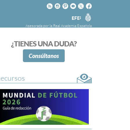
Rss
Instagram
Pinteres
Youtube
Twitter
Facebook
RAE
Agencia
EFE
Asesorada por la
Real Academia Española
nú
NOTICIAS
SOBRE LA FUNDÉURAE
¿TIENES UNA DUDA?
FundéuRAE es una fundación patrocinada por
la Agencia Efe y la Real Academia Española,
Consúltanos
cuyo objetivo es colaborar con el buen uso del
español en los medios de comunicación y en
Internet.
ecursos