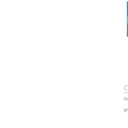
O
fo
g