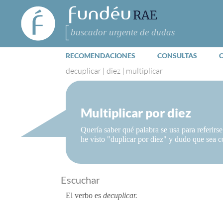
FundéuRAE
- Fundación
del Español
Buscar
Urgente
RECOMENDACIONES
CONSULTAS
decuplicar
|
diez
|
multiplicar
Multiplicar por diez
Quería saber qué palabra se usa para referirse
he visto "duplicar por diez" y dudo que sea c
Escuchar
El verbo es
decuplicar.