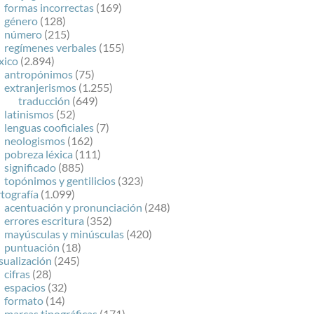
formas incorrectas
(169)
género
(128)
número
(215)
regímenes verbales
(155)
xico
(2.894)
antropónimos
(75)
extranjerismos
(1.255)
traducción
(649)
latinismos
(52)
lenguas cooficiales
(7)
neologismos
(162)
pobreza léxica
(111)
significado
(885)
topónimos y gentilicios
(323)
tografía
(1.099)
acentuación y pronunciación
(248)
errores escritura
(352)
mayúsculas y minúsculas
(420)
puntuación
(18)
sualización
(245)
cifras
(28)
espacios
(32)
formato
(14)
marcas tipográficas
(171)