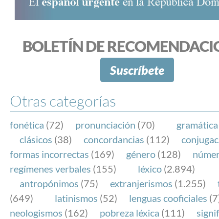
BOLETÍN DE RECOMENDACI
Suscríbete
Otras categorías
fonética
(72)
pronunciación
(70)
gramática
clásicos
(38)
concordancias
(112)
conjugac
formas incorrectas
(169)
género
(128)
núme
regímenes verbales
(155)
léxico
(2.894)
antropónimos
(75)
extranjerismos
(1.255)
(649)
latinismos
(52)
lenguas cooficiales
(7
neologismos
(162)
pobreza léxica
(111)
signi