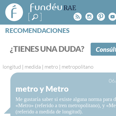
FundéuRAE
- Fundación
Rss
Instagr
Pinte
Y
del Español
Urgente
RECOMENDACIONES
Real Acad
CONSULTAS
CATEGORÍAS
¿TIENES UNA DUDA?
Consúl
ESPECIALES
BLOG
NOTICIAS
longitud
|
medida
|
metro
|
metropolitano
SOBRE LA FUNDÉURAE
06
metro y Metro
FundéuRAE es una fundación patrocinada por la 
y la Real Academia Española, cuyo objetivo es co
Me gustaría saber si existe alguna norma para d
el buen uso del español en los medios de comuni
«Metro» (referido a tren metropolitano), y «Me
Internet.
(referido a medida de longitud).