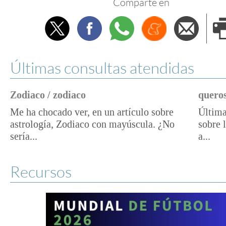
Comparte en
Twitter
Facebook
Whatsapp
Menéame
Envi
e
Últimas consultas atendidas
Zodiaco / zodiaco
queros
Me ha chocado ver, en un artículo sobre
Última
astrología, Zodiaco con mayúscula. ¿No
sobre 
sería...
a...
Recursos