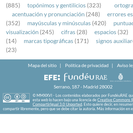
(885)
topónimos y gentilicios
(323)
ortogra
acentuación y pronunciación
(248)
errores es
(352)
mayúsculas y minúsculas
(420)
puntua
visualización
(245)
cifras
(28)
espacios
(32)
(14)
marcas tipográficas
(171)
signos auxilia
(23)
Mapa del sitio
Política de privacidad
Aviso le
Serrano, 187 - Madrid 28002
© MMXXVI - Los contenidos elaborados por FundéuRAE que
esta web lo hacen bajo una licencia de
Creative Commons R
CompartirIgual 3.0 Unported
. Esto quiere decir, en resume
compartir libremente, pero que se debe citar la autoría. Más información en e