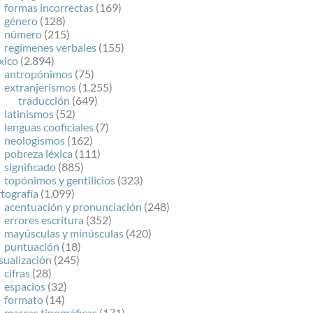
formas incorrectas
(169)
género
(128)
número
(215)
regímenes verbales
(155)
xico
(2.894)
antropónimos
(75)
extranjerismos
(1.255)
traducción
(649)
latinismos
(52)
lenguas cooficiales
(7)
neologismos
(162)
pobreza léxica
(111)
significado
(885)
topónimos y gentilicios
(323)
tografía
(1.099)
acentuación y pronunciación
(248)
errores escritura
(352)
mayúsculas y minúsculas
(420)
puntuación
(18)
sualización
(245)
cifras
(28)
espacios
(32)
formato
(14)
marcas tipográficas
(171)