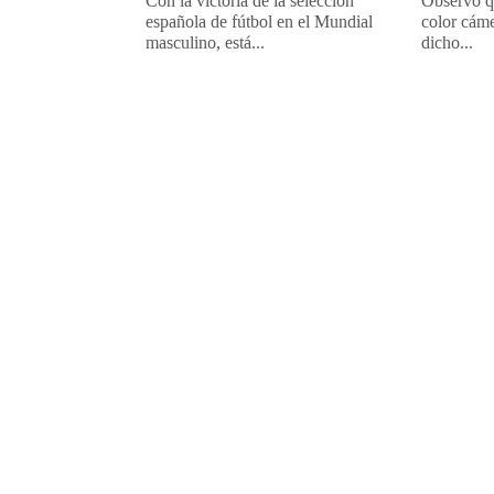
Con la victoria de la selección
Observo qu
española de fútbol en el Mundial
color cáme
masculino, está...
dicho...