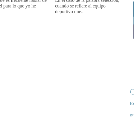
e es frecuente hablar de
En el caso de la palabra selección,
l para lo que yo he
cuando se refiere al equipo
deportivo que...
O
fo
g