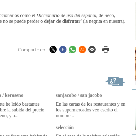
iccionarios como el
Diccionario de uso del español
, de Seco,
ue no se puede perder
o dejar de disfrutar
’ (la negrita en nuestra).
Twitter
Facebook
Whatsapp
Menéame
Enviar por
Imprimir
Comparte en
email
 / keroseno
sanjacobo / san jacobo
e he leído bastantes
En las cartas de los restaurantes y en
obre la subida del precio
los supermercados veo escrito el
eno, y a...
nombre...
selección