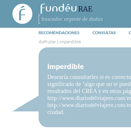
FundéuRAE
- Fundación
del Español
Buscar
Urgente
RECOMENDACIONES
CONSULTAS
disfrutar
|
imperdible
imperdible
Desearía consultarles si es correct
significado de ‘algo que no te pued
resultados del CREA y en otras pá
http://www.diariodelviajero.com/e
http://www.diariodelviajero.com/e
ciudad.