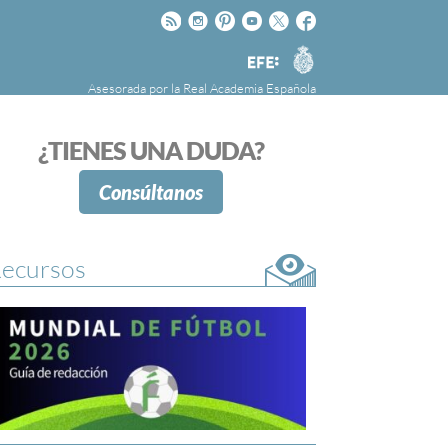
Rss
Instagram
Pinteres
Youtube
Twitter
Facebook
RAE
Agencia
EFE
Asesorada por la
Real Academia Española
nú
NOTICIAS
SOBRE LA FUNDÉURAE
¿TIENES UNA DUDA?
FundéuRAE es una fundación patrocinada por
la Agencia Efe y la Real Academia Española,
Consúltanos
cuyo objetivo es colaborar con el buen uso del
español en los medios de comunicación y en
Internet.
ecursos