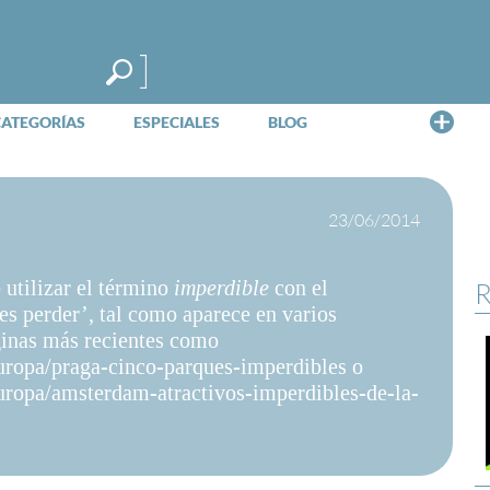
Me
CATEGORÍAS
ESPECIALES
BLOG
23/06/2014
o utilizar el término
imperdible
con el
R
es perder’, tal como aparece en varios
ginas más recientes como
uropa/praga-cinco-parques-imperdibles o
uropa/amsterdam-atractivos-imperdibles-de-la-