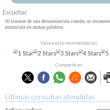
Escuchar
Al tratarse de una denominación común, se recomien
minúscula en ambas palabras.
Valora esta recomendación
Comparte en
Twitter
Facebook
Whatsapp
Menéame
Envi
e
Últimas consultas atendidas
Zodiaco / zodiaco
queros