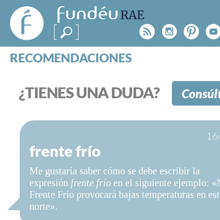
FundéuRAE
- Fundación
Rss
Instagr
Pinte
Y
del Español
Urgente
RECOMENDACIONES
Real Acad
CONSULTAS
CATEGORÍAS
¿TIENES UNA DUDA?
Consúl
ESPECIALES
BLOG
NOTICIAS
16
SOBRE LA FUNDÉURAE
frente frío
FundéuRAE es una fundación patrocinada por la 
Me gustaría saber cómo se debe escribir la
y la Real Academia Española, cuyo objetivo es co
expresión
frente frío
en el siguiente ejemplo: 
el buen uso del español en los medios de comuni
Frente Frío provocará bajas temperaturas en est
Internet.
norte».