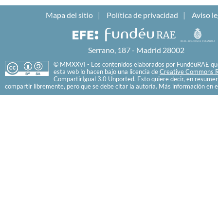
Mapa del sitio
Política de privacidad
Aviso le
Serrano, 187 - Madrid 28002
© MMXXVI - Los contenidos elaborados por FundéuRAE que
esta web lo hacen bajo una licencia de
Creative Commons R
CompartirIgual 3.0 Unported
. Esto quiere decir, en resume
compartir libremente, pero que se debe citar la autoría. Más información en e