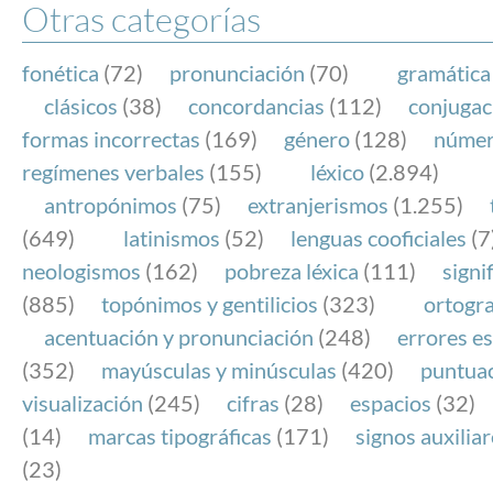
Otras categorías
fonética
(72)
pronunciación
(70)
gramática
clásicos
(38)
concordancias
(112)
conjugac
formas incorrectas
(169)
género
(128)
núme
regímenes verbales
(155)
léxico
(2.894)
antropónimos
(75)
extranjerismos
(1.255)
(649)
latinismos
(52)
lenguas cooficiales
(7
neologismos
(162)
pobreza léxica
(111)
signi
(885)
topónimos y gentilicios
(323)
ortogra
acentuación y pronunciación
(248)
errores es
(352)
mayúsculas y minúsculas
(420)
puntua
visualización
(245)
cifras
(28)
espacios
(32)
(14)
marcas tipográficas
(171)
signos auxilia
(23)