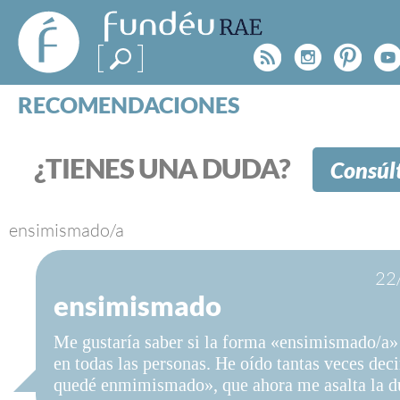
FundéuRAE
- Fundación
Rss
Instagr
Pinte
Y
del Español
Urgente
RECOMENDACIONES
Real Acad
CONSULTAS
CATEGORÍAS
¿TIENES UNA DUDA?
Consúl
ESPECIALES
BLOG
NOTICIAS
ensimismado/a
SOBRE LA FUNDÉURAE
22
ensimismado
FundéuRAE es una fundación patrocinada por la 
y la Real Academia Española, cuyo objetivo es co
Me gustaría saber si la forma «ensimismado/a» 
el buen uso del español en los medios de comuni
en todas las personas. He oído tantas veces dec
Internet.
quedé enmimismado», que ahora me asalta la d