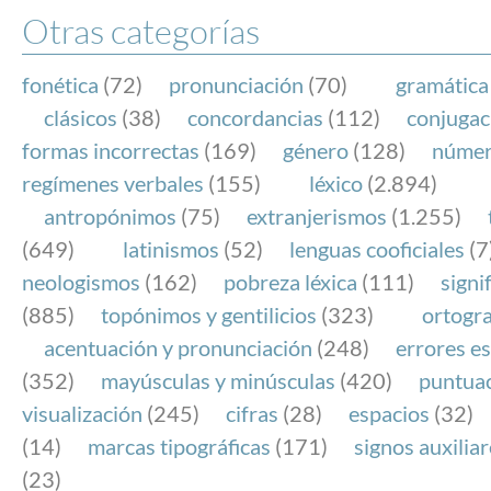
Otras categorías
fonética
(72)
pronunciación
(70)
gramática
clásicos
(38)
concordancias
(112)
conjugac
formas incorrectas
(169)
género
(128)
núme
regímenes verbales
(155)
léxico
(2.894)
antropónimos
(75)
extranjerismos
(1.255)
(649)
latinismos
(52)
lenguas cooficiales
(7
neologismos
(162)
pobreza léxica
(111)
signi
(885)
topónimos y gentilicios
(323)
ortogra
acentuación y pronunciación
(248)
errores es
(352)
mayúsculas y minúsculas
(420)
puntua
visualización
(245)
cifras
(28)
espacios
(32)
(14)
marcas tipográficas
(171)
signos auxilia
(23)