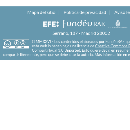
Mapa del sitio
Política de privacidad
Aviso le
Serrano, 187 - Madrid 28002
© MMXXVI - Los contenidos elaborados por FundéuRAE que
esta web lo hacen bajo una licencia de
Creative Commons R
CompartirIgual 3.0 Unported
. Esto quiere decir, en resume
compartir libremente, pero que se debe citar la autoría. Más información en e