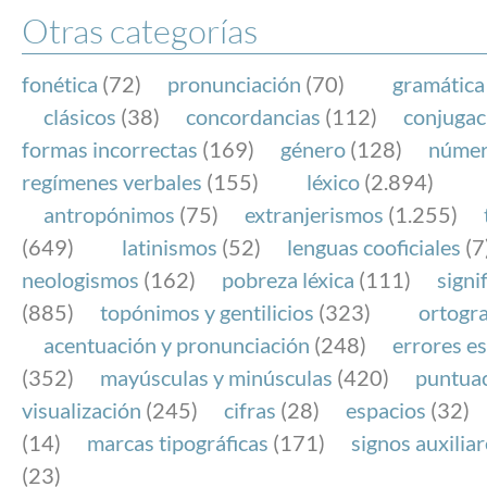
Otras categorías
fonética
(72)
pronunciación
(70)
gramática
clásicos
(38)
concordancias
(112)
conjugac
formas incorrectas
(169)
género
(128)
núme
regímenes verbales
(155)
léxico
(2.894)
antropónimos
(75)
extranjerismos
(1.255)
(649)
latinismos
(52)
lenguas cooficiales
(7
neologismos
(162)
pobreza léxica
(111)
signi
(885)
topónimos y gentilicios
(323)
ortogra
acentuación y pronunciación
(248)
errores es
(352)
mayúsculas y minúsculas
(420)
puntua
visualización
(245)
cifras
(28)
espacios
(32)
(14)
marcas tipográficas
(171)
signos auxilia
(23)