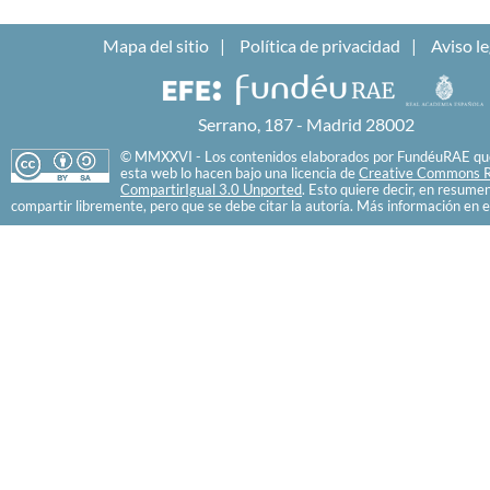
Mapa del sitio
Política de privacidad
Aviso le
Serrano, 187 - Madrid 28002
© MMXXVI - Los contenidos elaborados por FundéuRAE que
esta web lo hacen bajo una licencia de
Creative Commons R
CompartirIgual 3.0 Unported
. Esto quiere decir, en resume
compartir libremente, pero que se debe citar la autoría. Más información en e