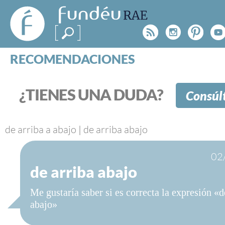
FundéuRAE
- Fundación
Rss
Instagr
Pinte
Y
del Español
Urgente
RECOMENDACIONES
Real Acad
CONSULTAS
CATEGORÍAS
¿TIENES UNA DUDA?
Consúl
ESPECIALES
BLOG
NOTICIAS
de arriba a abajo
|
de arriba abajo
SOBRE LA FUNDÉURAE
02
de arriba abajo
FundéuRAE es una fundación patrocinada por la 
y la Real Academia Española, cuyo objetivo es co
Me gustaría saber si es correcta la expresión «d
el buen uso del español en los medios de comuni
abajo»
Internet.